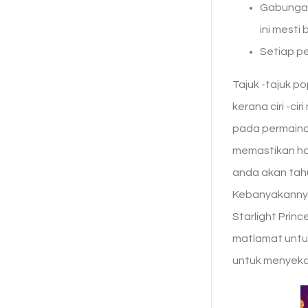
Gabungan
ini mesti
Setiap pe
Tajuk -tajuk p
kerana ciri -c
pada permainan
memastikan has
anda akan tah
Kebanyakannya 
Starlight Prin
matlamat untu
untuk menyekat