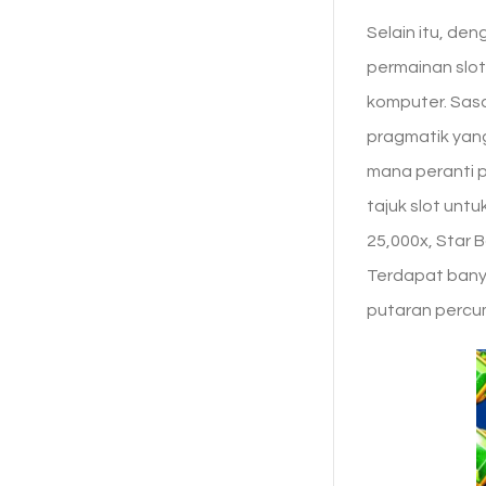
Selain itu, d
permainan slot
komputer. Sas
pragmatik yang
mana peranti 
tajuk slot unt
25,000x, Star 
Terdapat banyak
putaran percu