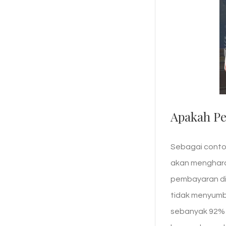
Apakah Pe
Sebagai conto
akan menghara
pembayaran di
tidak menyumb
sebanyak 92% 