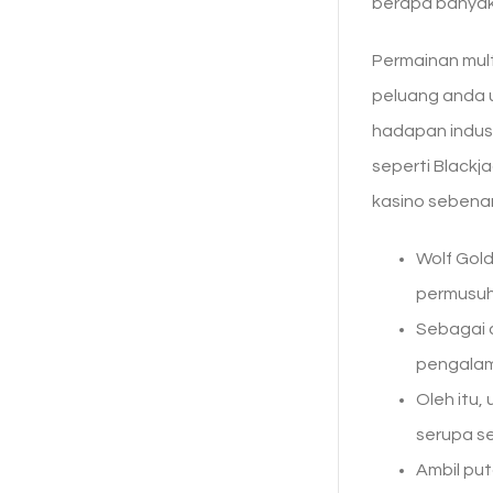
berapa banyak
Permainan mul
peluang anda u
hadapan indust
seperti Black
kasino sebenar
Wolf Gol
permusuh
Sebagai 
pengalam
Oleh itu
serupa s
Ambil put