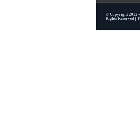
© Copyright 2012 
Rights Reserved |