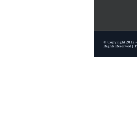
© Copyright 2012 
Rights Reserved |