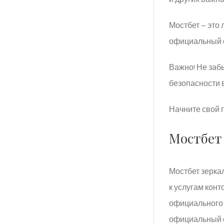
Мостбет – это
официальный с
Важно! Не заб
безопасности
Начните свой п
Мостбет
Мостбет зерка
к услугам кон
официального с
официальный са