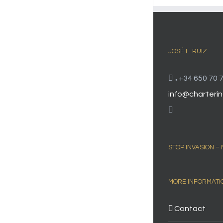
JOSÉ L. RUIZ
.
+34 650 70 7
info@charterin
STOP INVASION –
MORE INFORMATI
Contact