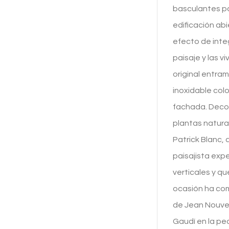
basculantes p
edificación abi
efecto de inte
paisaje y las v
original entra
inoxidable col
fachada. Decor
plantas natura
Patrick Blanc,
paisajista expe
verticales y q
ocasión ha co
de Jean Nouvel.
Gaudí en la pe