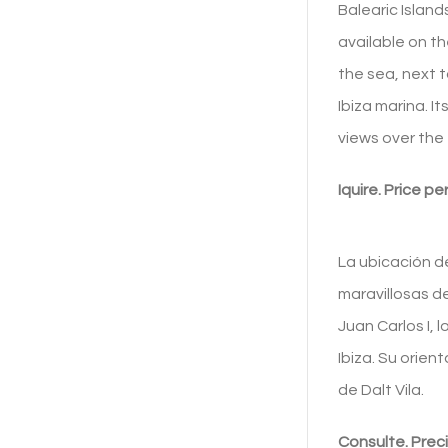
Balearic Islands
available on th
the sea, next t
Ibiza marina. I
views over the 
Iquire. Price p
La ubicación d
maravillosas de
Juan Carlos I, 
Ibiza. Su orien
de Dalt Vila.
Consulte. Prec