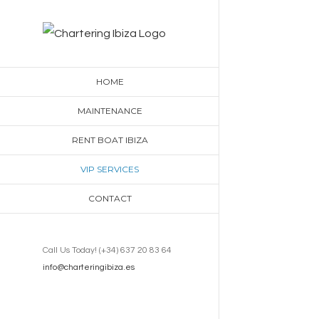
Skip
to
content
HOME
MAINTENANCE
RENT BOAT IBIZA
VIP SERVICES
CONTACT
Call Us Today! (+34) 637 20 83 64
info@charteringibiza.es