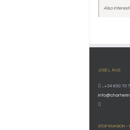
Also interest
JOSÉ L. RUIZ
.
+34 650 70 7
info@charterin
STOP INVASION –