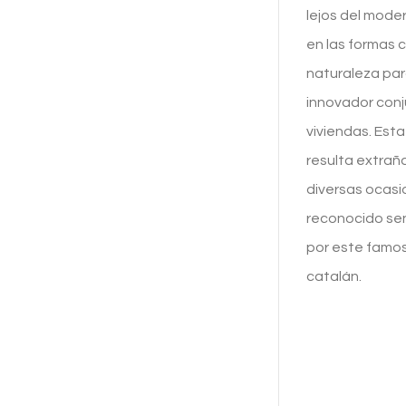
lejos del moder
en las formas c
naturaleza par
innovador con
viviendas. Esta
resulta extrañ
diversas ocasi
reconocido sen
por este famo
catalán.