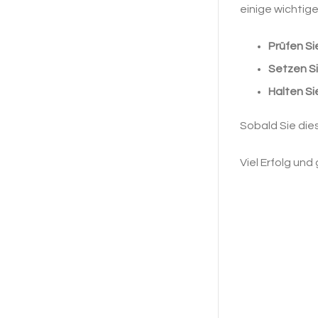
einige wichtige
Prüfen Si
Setzen Sie
Halten S
Sobald Sie die
Viel Erfolg und