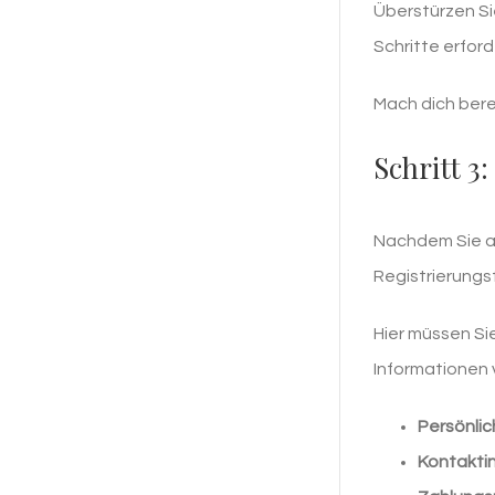
Überstürzen Si
Schritte erford
Mach dich bere
Schritt 3
Nachdem Sie au
Registrierungsf
Hier müssen Sie
Informationen 
Persönli
Kontakti