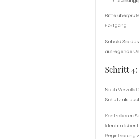
Zahlungs
Bitte überprüfe
Fortgang.
Sobald Sie das 
aufregende Um
Schritt 4
Nach Vervollstä
Schutz als auch
Kontrollieren S
Identitätsbestä
Registrierung v