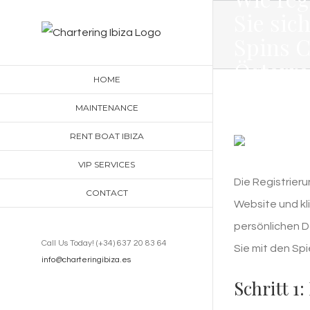
Skip
Sie sic
to
Spins C
content
Österre
HOME
MAINTENANCE
RENT BOAT IBIZA
VIP SERVICES
Die Registrieru
CONTACT
Website und kli
persönlichen D
Call Us Today! (+34) 637 20 83 64
Sie mit den Sp
info@charteringibiza.es
Schritt 1