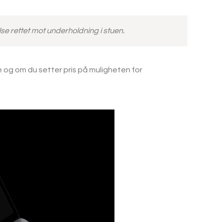
lse rettet mot underholdning i stuen.
e og om du setter pris på muligheten for