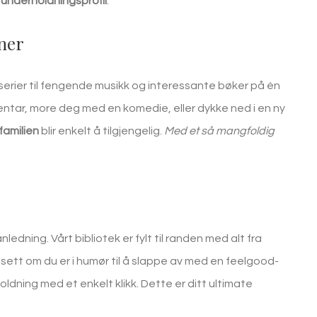
l underholdningsprofil
.
ner
 serier til fengende musikk og interessante bøker på én
tar, more deg med en komedie, eller dykke ned i en ny
familien
blir enkelt å tilgjengelig.
Med et så mangfoldig
edning. Vårt bibliotek er fylt til randen med alt fra
nsett om du er i humør til å slappe av med en feelgood-
oldning med et enkelt klikk. Dette er ditt ultimate