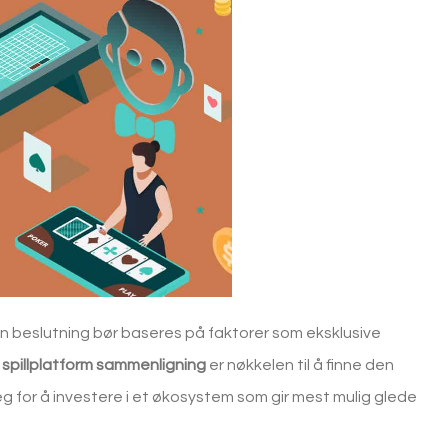
in beslutning bør baseres på faktorer som eksklusive
g
spillplatform sammenligning
er nøkkelen til å finne den
g for å investere i et økosystem som gir mest mulig glede