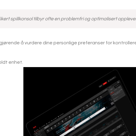
kert spillkonsol tilbyr ofte en problemfri og optimalisert oppleve
gjørende å vurdere dine personlige preferanser for kontroller
ldt enhet.