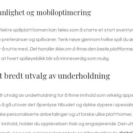
nlighet og mobiloptimering
fekte spillplattformen kan føles som å starte et stort eventyr
 preferanser og spillvaner. Tenk nøye gjennom hvilke spill du ø
r å rutte med.
Det handler ikke om å finne den beste plattformen
 at hvert spilløyeblikk blir så minneverdig som mulig.
t bredt utvalg av underholdning
t utvalg av underholdning for å finne innhold som virkelig appel
å gå utover det åpenlyse tilbudet og dykke dypere i spesialis
uke personaliserte anbefalinger og utforske ulike plattformer, 
 innhold, holder du opplevelsen frisk og engasjerende. Den ul