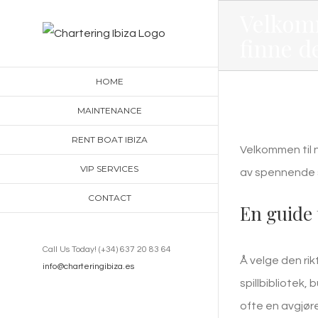
Skip
Velkomm
to
finne d
content
HOME
MAINTENANCE
RENT BOAT IBIZA
Velkommen til 
VIP SERVICES
av spennende spi
CONTACT
En guide 
Call Us Today! (+34) 637 20 83 64
Å velge den rikt
info@charteringibiza.es
spillbibliotek, 
ofte en avgjør