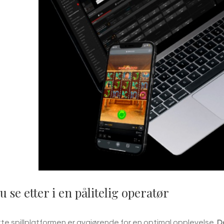
u se etter i en pålitelig operatør
tte spillplatformen er avgjørende for en optimal opplevelse.
D