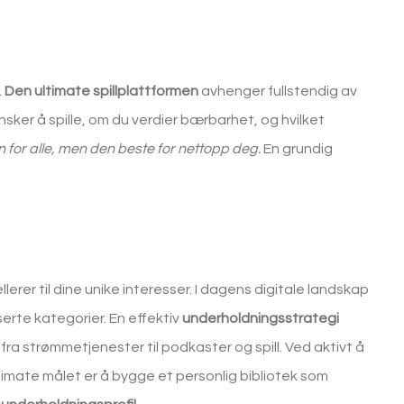
.
Den ultimate spillplattformen
avhenger fullstendig av
nsker å spille, om du verdier bærbarhet, og hvilket
 for alle, men den beste for nettopp deg.
En grundig
lerer til dine unike interesser. I dagens digitale landskap
erte kategorier. En effektiv
underholdningsstrategi
fra strømmetjenester til podkaster og spill. Ved aktivt å
timate målet er å bygge et personlig bibliotek som