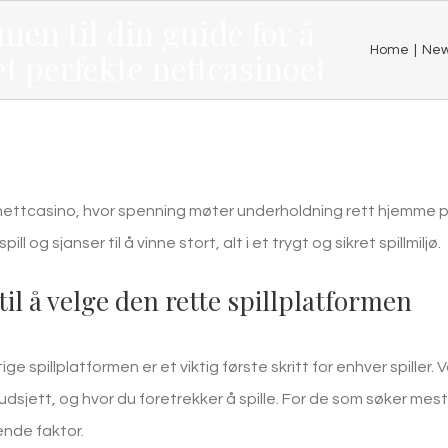
en til din guide for å
Home
|
Ne
et perfekte nettcasinoet
nettcasino, hvor spenning møter underholdning rett hjemme på
ll og sjanser til å vinne stort, alt i et trygt og sikret spillmiljø.
til å velge den rette spillplatformen
ige spillplatformen er et viktig første skritt for enhver spiller
budsjett, og hvor du foretrekker å spille. For de som søker mest 
ende faktor.