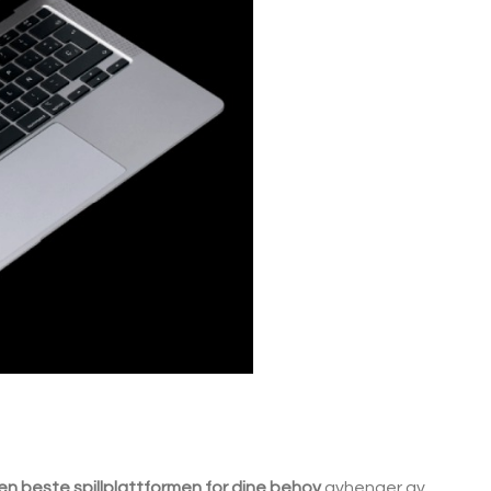
en beste spillplattformen for dine behov
avhenger av