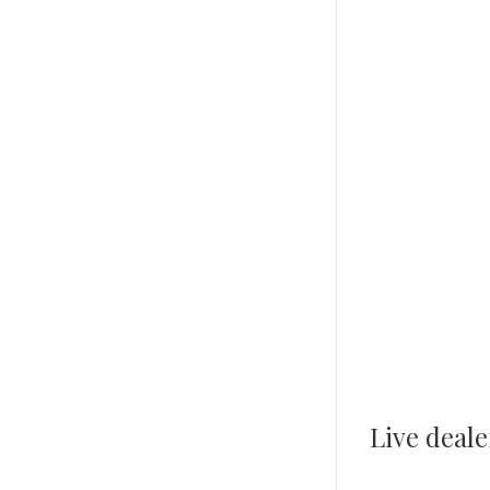
Live deal