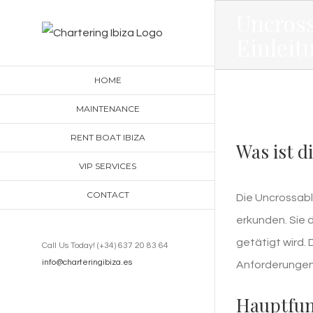
Skip
Uncros
to
Einleit
content
HOME
MAINTENANCE
RENT BOAT IBIZA
Was ist 
VIP SERVICES
CONTACT
Die Uncrossabl
erkunden. Sie d
getätigt wird.
Call Us Today! (+34) 637 20 83 64
info@charteringibiza.es
Anforderungen
Hauptfun