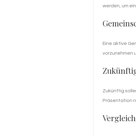
werden, um ein
Gemeinsc
Eine aktive G
vorzunehmen un
Zukünfti
Zukünftig soll
Präsentation n
Vergleic