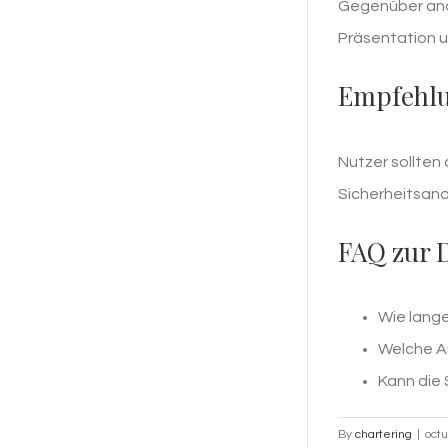
Gegenüber and
Präsentation un
Empfehlu
Nutzer sollten
Sicherheitsana
FAQ zur
Wie lang
Welche An
Kann die 
By
chartering
|
octu