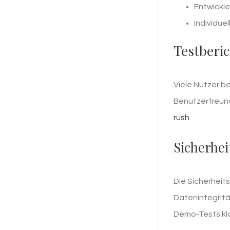
Entwickle
Individue
Testberi
Viele Nutzer b
Benutzerfreundl
rush
.
Sicherhei
Die Sicherheits
Datenintegritä
Demo-Tests klar