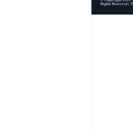
© Copyright 2012 
Rights Reserved |