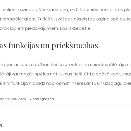
no meliem kazino ir būtisks iemaņa, izvēlēdamies tiešsaistes plat
tiem spēlētājiem. Turklāt, izvēlies tiešsaistes kazino spēles, 
ārāk labiem piedāvājumiem, kas izkliedētie.
ās funkcijas un priekšrocības
kcijas un priekšrocības tiešsaistes kazino sniedz spēlētājam 
lētāji var redzēt spēles notikumus tieši. Citi piedāvā konkurs
r šīm funkcijām palīdz nodrošināt interesantu un uzsācīgu pier
iembre 3rd, 2025
|
Uncategorized
s