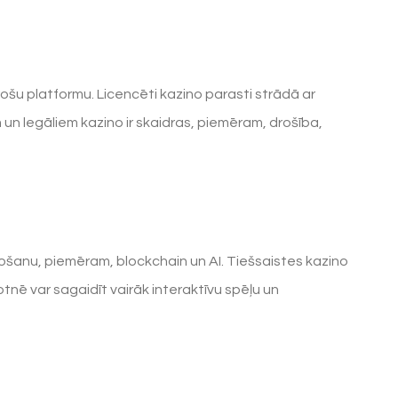
drošu platformu. Licencēti kazino parasti strādā ar
n legāliem kazino ir skaidras, piemēram, drošība,
šanu, piemēram, blockchain un AI. Tiešsaistes kazino
tnē var sagaidīt vairāk interaktīvu spēļu un