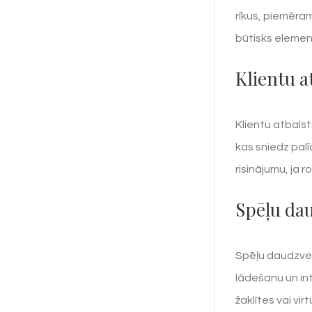
rīkus, piemēram
būtisks element
Klientu a
Klientu atbalst
kas sniedz pal
risinājumu, ja r
Spēļu dau
Spēļu daudzveid
lādešanu un int
žaklītes vai virt