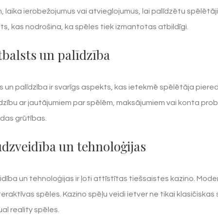
, laika ierobežojumus vai atvieglojumus, lai palīdzētu spēlētājie
s, kas nodrošina, ka spēles tiek izmantotas atbildīgi.
tbalsts un palīdzība
s un palīdzība ir svarīgs aspekts, kas ietekmē spēlētāja piere
īdzību ar jautājumiem par spēlēm, maksājumiem vai konta prob
odas grūtības.
dzveidība un tehnoloģijas
ība un tehnoloģijas ir ļoti attīstītas tiešsaistes kazino. Mod
eraktīvas spēles. Kazino spēļu veidi ietver ne tikai klasičisk
ual reality spēles.