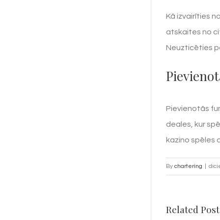
Kā izvairīties 
atskaites no ci
Neuzticēties p
Pievienot
Pievienotās fun
deales, kur spē
kazino spēles a
By
chartering
|
dic
Related Post