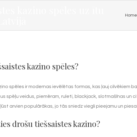
stes kazino spēles uz ītu
Home
atvijā
ešsaistes kazino spēles?
ino spēles ir modernas ievēlētas formas, kas ļauj cilvēkiem ba
 spēļu veidus, piemēram, ruleti, blackjack, slotmašīnas un ci
ļūst arvien populārākas, jo tās sniedz viegli pieejamu un piesa
ties drošu tiešsaistes kazino?