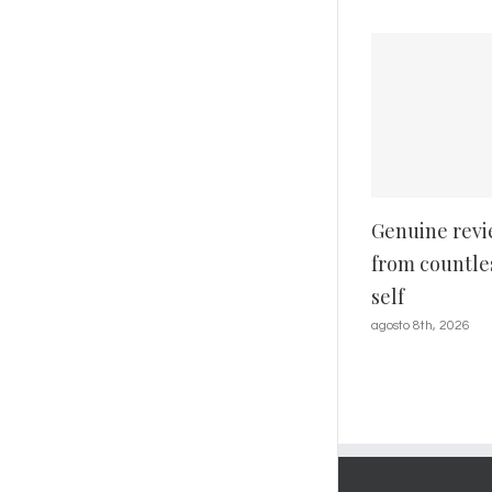
Genuine reviews and you can analysis
That is w
from countless visitors, same as your
bigger ev
self
greatest 
agosto 8th, 2026
agosto 8th, 2