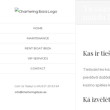
Skip
Tiešsai
to
naudu L
content
HOME
MAINTENANCE
RENT BOAT IBIZA
Kas ir ti
VIP SERVICES
CONTACT
Tiešsaistes kaz
piedāvā dažādus
kazino spēles k
Call Us Today! (+34) 637 20 83 64
info@charteringibiza.es
Kā izvēlē