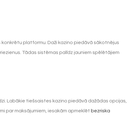
as konkrētu platformu. Daži kazino piedāvā sākotnējus
iezienus. Tādas sistēmas palīdz jauniem spēlētājiem
zi. Labākie tiešsaistes kazino piedāvā dažādas opcijas,
ājumi par maksājumiem, iesakām apmeklēt
bezriska