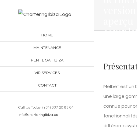
Skip
version 
to
aperçu
content
comple
HOME
bookma
MAINTENANCE
interna
RENT BOAT IBIZA
Présentat
VIP SERVICES
CONTACT
Melbet est un b
une large gamm
connue pour of
Call Us Today! (+34) 637 20 83 64
info@charteringibiza.es
fonctionnalité
différents sys