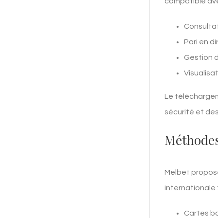
compatible avec
Consultat
Pari en d
Gestion 
Visualisa
Le téléchargeme
sécurité et de
Méthodes
Melbet propose
internationale 
Cartes ba