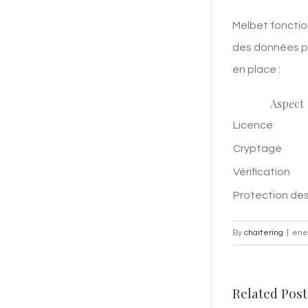
Melbet fonctio
des données pe
en place :
Aspect
Licence
Cryptage
Vérification
Protection de
By
chartering
|
ene
Related Post