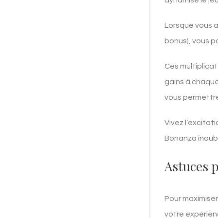
dynamise le je
Lorsque vous a
bonus), vous p
Ces multiplic
gains à chaque
vous permettre
Vivez l’excita
Bonanza inoubl
Astuces 
Pour maximiser
votre expérien