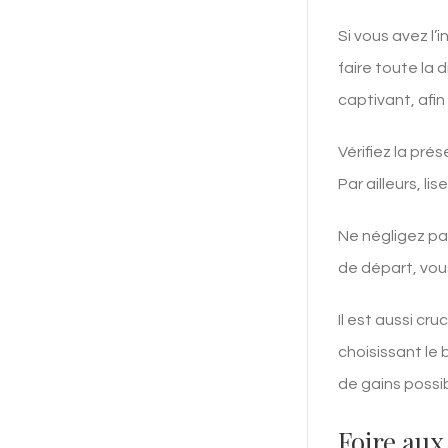
Si vous avez l
faire toute la d
captivant, afin
Vérifiez la pré
Par ailleurs, li
Ne négligez pa
de départ, vou
Il est aussi cr
choisissant le
de gains possibl
Foire aux