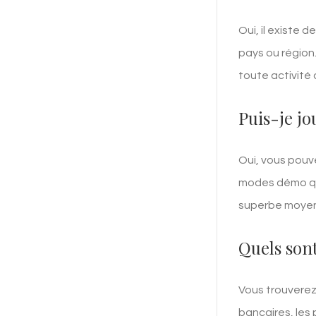
Oui, il existe 
pays ou région.
toute activité 
Puis-je j
Oui, vous pouv
modes démo qui 
superbe moyen 
Quels sont
Vous trouvere
bancaires, les 