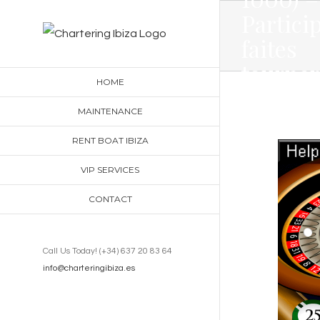
Skip
Partici
to
faites
content
tourner
HOME
roue et
MAINTENANCE
rempor
d’imme
RENT BOAT IBIZA
prix
VIP SERVICES
CONTACT
Call Us Today! (+34) 637 20 83 64
info@charteringibiza.es