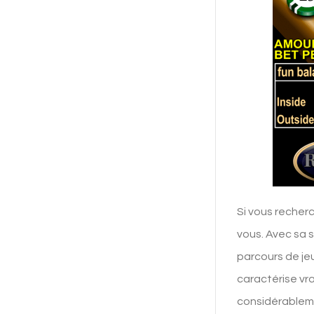
Si vous recher
vous. Avec sa 
parcours de je
caractérise vra
considérablemen