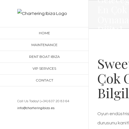
Skip
En Çok
to
Oynan
content
Dijital
HOME
Slotlar
MAINTENANCE
Hakkin
Bilgiler
RENT BOAT IBIZA
Swee
VIP SERVICES
Çok O
CONTACT
Bilgi
Call Us Today! (+34) 637 20 83 64
info@charteringibiza.es
Oyun endüstris
durusunu kanitl