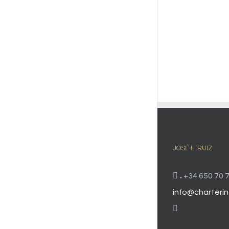
JOSÉ L. RUIZ
.
+34 650 70 7
info@charterin