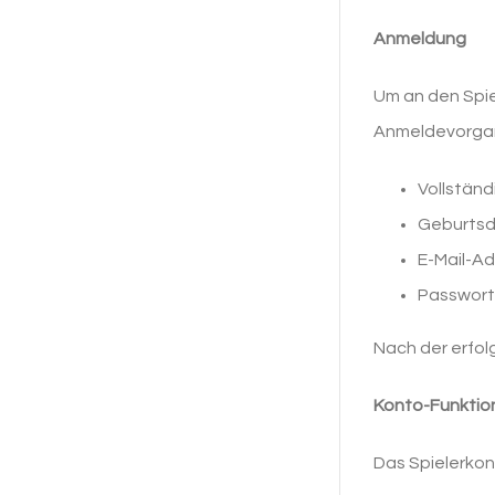
Anmeldung
Um an den Spie
Anmeldevorgang
Vollstän
Geburts
E-Mail-A
Passwort
Nach der erfol
Konto-Funktio
Das Spielerkon