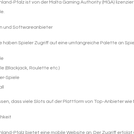
nland-Pfalz ist von der Malta Gaming Authority (MGA) lizenzi
le.
en und Softwareanbieter
e haben Spieler Zugriff auf eine umfangreiche Palette an Spi
le
le (Blackjack, Roulette etc.)
er-Spiele
ll
wissen, dass viele Slots auf der Plattform von Top-Anbieter w
chkeit
nland-Pfalz bietet eine mobile Website an. Der Zugriff erfol