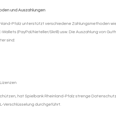
oden und Auszahlungen
nland-Pfalz unterstützt verschiedene Zahlungsmethoden wie
Wallets (PayPal/Neteller/Skrill) usw. Die Auszahlung von Guth
er sind:
 Lizenzen
schützen, hat Spielbank Rheinland-Pfalz strenge Datenschutzr
L-Verschlüsselung durchgeführt.