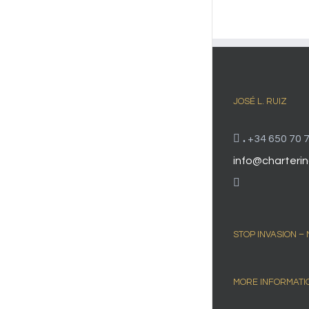
JOSÉ L. RUIZ
.
+34 650 70 7
info@charterin
STOP INVASION –
MORE INFORMATI