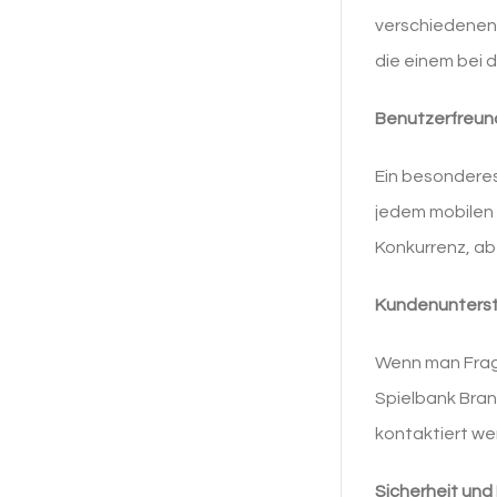
verschiedenen F
die einem bei 
Benutzerfreund
Ein besonderes 
jedem mobilen 
Konkurrenz, ab
Kundenunterstü
Wenn man Frage
Spielbank Bran
kontaktiert we
Sicherheit und 