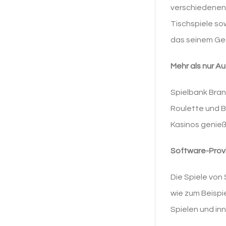
verschiedenen 
Tischspiele so
das seinem Ge
Mehr als nur A
Spielbank Bran
Roulette und B
Kasinos genieße
Software-Provid
Die Spiele von
wie zum Beispi
Spielen und in