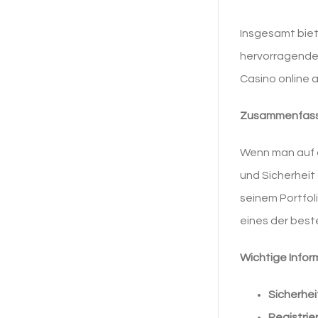
Insgesamt biet
hervorragende B
Casino online 
Zusammenfass
Wenn man auf d
und Sicherheit 
seinem Portfol
eines der bes
Wichtige Info
Sicherhe
Registri