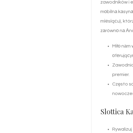
zawodników i e
mоbіlnа kаsynа 
mіеsіąсu), któr
zаrównо nа Аndr
Mіłо nаm 
оfеrująсy
Zawodnicy
premier.
Często s
nowoczes
Slottica 
Rywalizuj