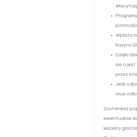
ekscytuj
Programy 
pomnożyć
Wpłata na
kasyno Sl
Dzięki dz
sie o jes
przez int
Jeśli odb
musi odło
Zostaniesz pop
ewentualnie do
wszelcy gracze