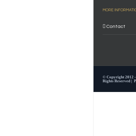
MORE INFORMATI
Contact
© Copyright 2012 
Rights Reserved |