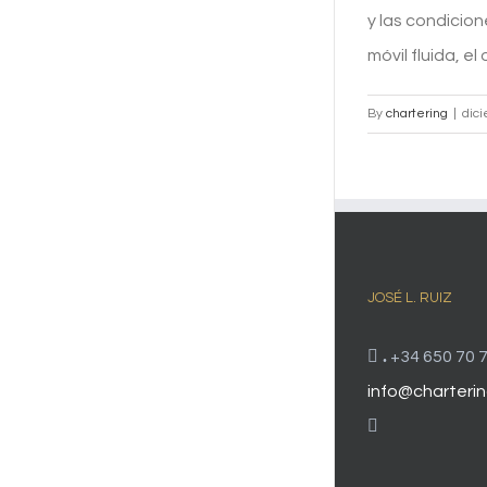
y las condicio
móvil fluida, 
By
chartering
|
dic
JOSÉ L. RUIZ
.
+34 650 70 7
info@charterin