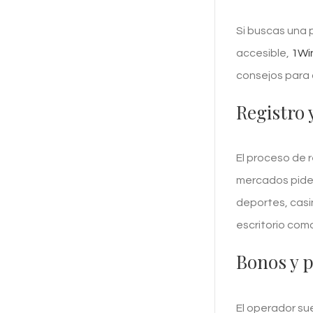
Si buscas una
accesible,
1Wi
consejos para 
Registro y
El proceso de r
mercados piden 
deportes, casi
escritorio como
Bonos y 
El operador su