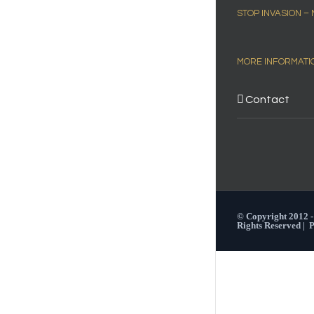
STOP INVASION –
MORE INFORMATI
Contact
© Copyright 2012 
Rights Reserved |