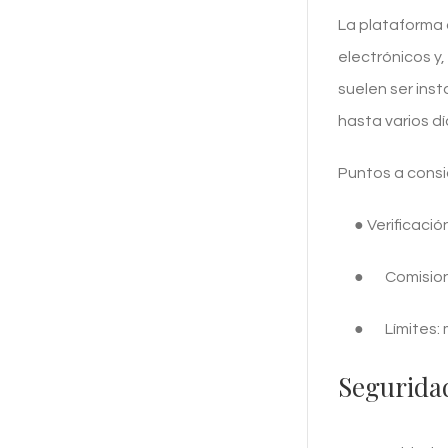
La plataforma 
electrónicos y
suelen ser ins
hasta varios dí
Puntos a consi
● Verificació
● Comisiones
● Límites: m
Seguridad