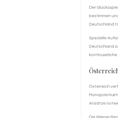
Der Glücksspie
bestimmen und
Deutschland t
Spezielle Aufl
Deutschland zu
kontinuierlic
Österreic
Österreich ver
Monopolstruktu
Ansätze notwe
Die Wiener Rec