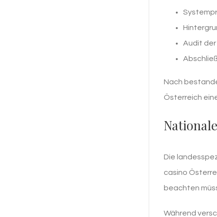
Systemprü
Hintergr
Audit de
Abschlie
Nach bestanden
Österreich ein
Nationale
Die landesspez
casino Österre
beachten müs
Während versch