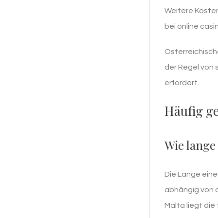
Weitere Koste
bei online cas
Österreichisc
der Regel von 
erfordert.
Häufig ge
Wie lange
Die Länge eine
abhängig von d
Malta liegt di