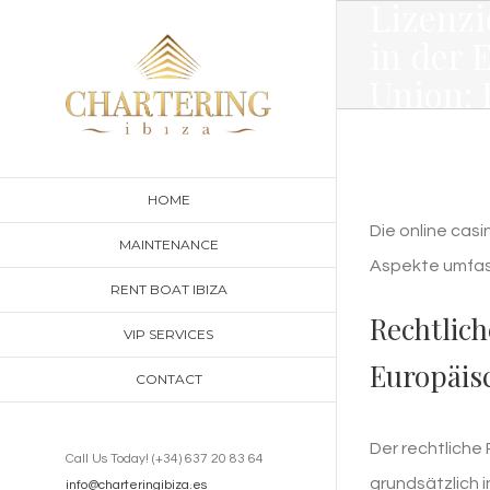
Lizenz
Skip
in der 
to
Union: E
content
Ratgebe
Dienstl
HOME
Die online casi
MAINTENANCE
Aspekte umfas
RENT BOAT IBIZA
Rechtlich
VIP SERVICES
Europäis
CONTACT
Der rechtliche
Call Us Today! (+34) 637 20 83 64
grundsätzlich 
info@charteringibiza.es