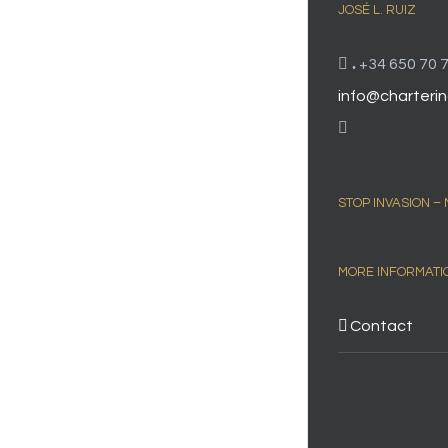
JOSÉ L. RUIZ
.
+34 650 70 7
info@charterin
STOP INVASION –
MORE INFORMATI
Contact