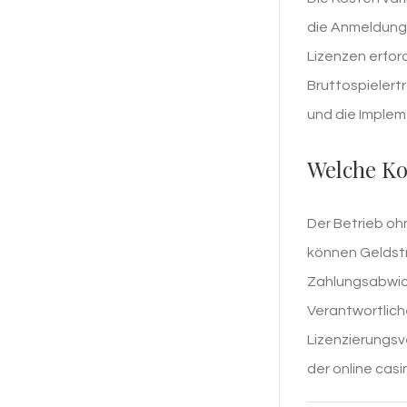
die Anmeldung 
Lizenzen erfo
Bruttospielert
und die Implem
Welche Ko
Der Betrieb oh
können Geldst
Zahlungsabwick
Verantwortlich
Lizenzierungsv
der online casi