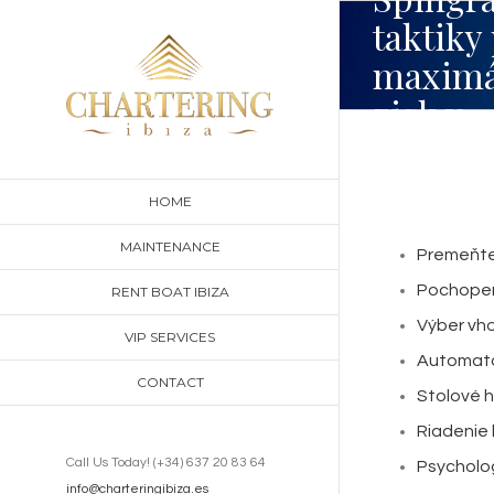
Skip
taktiky
to
maximá
content
zisk v
digitá
svete k
HOME
MAINTENANCE
Premeňte 
Pochopen
RENT BOAT IBIZA
Výber vho
VIP SERVICES
Automatov
CONTACT
Stolové h
Riadenie 
Call Us Today! (+34) 637 20 83 64
Psycholog
info@charteringibiza.es