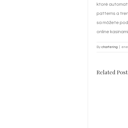
ktoré automaty
patterns a tre
sa môžete podel
online kasínam
By
chartering
|
ene
Related Post