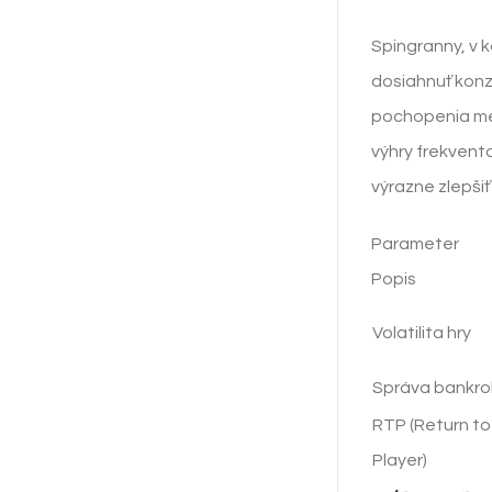
Spingranny, v k
dosiahnuť konzi
pochopenia mech
výhry frekvento
výrazne zlepši
Parameter
Popis
Volatilita hry
Správa bankrol
RTP (Return to
Player)