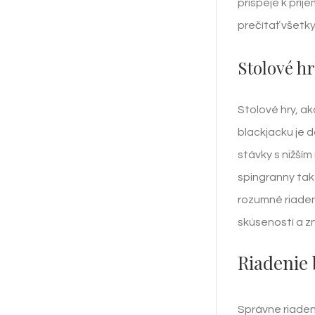
prispeje k prí
prečítať všetk
Stolové hr
Stolové hry, ak
blackjacku je d
stávky s nižším
spingranny takt
rozumné riadeni
skúseností a z
Riadenie 
Správne riaden