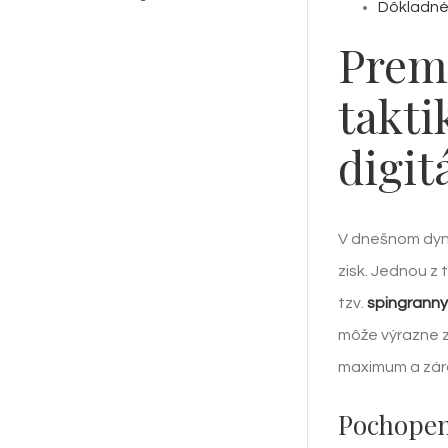
Dôkladné
Preme
takti
digit
V dnešnom dyna
zisk. Jednou z 
tzv.
spingranny
môže výrazne zv
maximum a záro
Pochopen