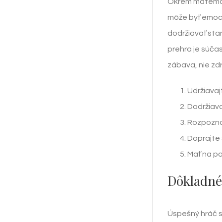
Okrem matemati
môže byť emoci
dodržiavať sta
prehra je súča
zábava, nie zdr
Udržiavaj
Dodržiava
Rozpoznaj
Doprajte 
Mať na pa
Dôkladné
Úspešný hráč sp