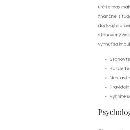
určite maximál
finančnej situá
dodržujte pravi
stanovený zisk,
vyhnúť sa impu
Stanovte 
Rozdeľte 
Nestavte 
Pravideln
Vyhnite s
Psycholog