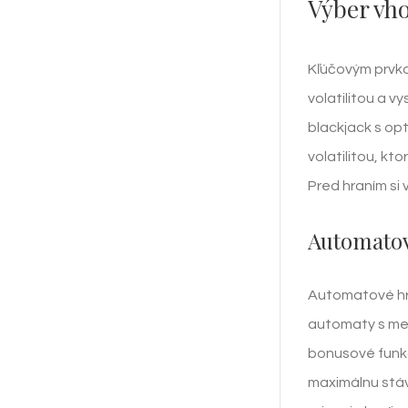
Výber vho
Kľúčovým prvko
volatilitou a v
blackjack s op
volatilitou, kt
Pred hraním si
Automatové
Automatové hry
automaty s men
bonusové funkc
maximálnu stávk