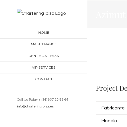
Skip
Azimut 
to
content
HOME
MAINTENANCE
RENT BOAT IBIZA
View
VIP SERVICES
Larger
CONTACT
Image
Project De
Call Us Today! (+34) 637 20 83 64
info@charteringibiza.es
Fabricante
Modelo