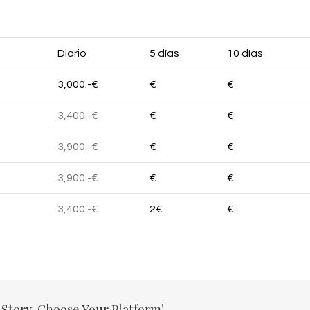
Diario
5 días
10 días
3,000.-€
€
€
3,400.-€
€
€
3,900.-€
€
€
3,900.-€
€
€
3,400.-€
2€
€
 Story, Choose Your Platform!