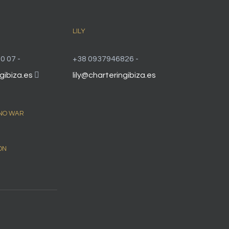
LILY
0 07 -
+38 0937946826 -
gibiza.es
lily@charteringibiza.es
 NO WAR
ON