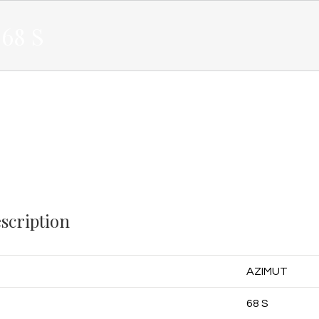
68 S
scription
AZIMUT
68 S