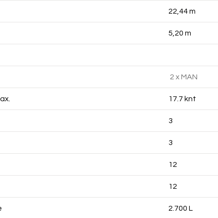
22,44 m
5,20 m
2 x MAN
ax.
17.7 knt
3
3
12
12
e
2.700 L