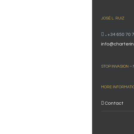
JOSÉ L. RUIZ
.
+34 650 70 7
info@charterin
STOP INVASION –
MORE INFORMATI
Contact