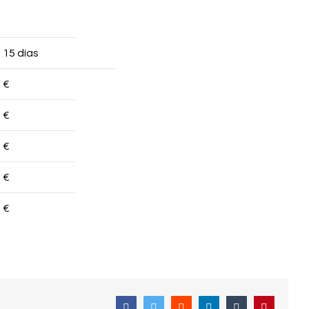
15 días
€
€
€
€
€
Facebook
Twitter
Reddit
LinkedIn
Tumblr
Pinterest