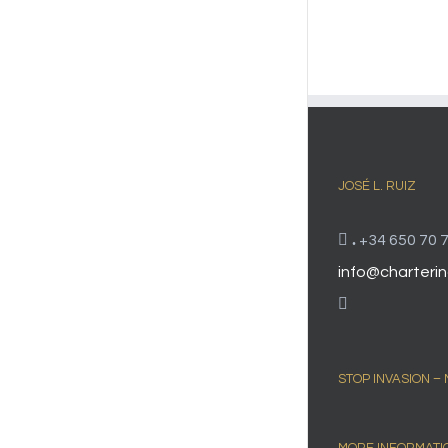
JOSÉ L. RUIZ
.
+34 650 70 7
info@charterin
STOP INVASION –
MORE INFORMATI