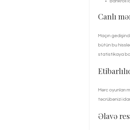
Bankroll i
Canlı mər
Maçın gedişində
bütün bu hisslə
statistikaya ba
Etibarlıl
Mərc oyunları mə
təcrübənizi ida
Əlavə res