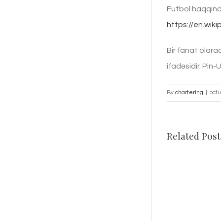
Futbol haqqınd
https://en.wik
Bir fanat olar
ifadəsidir. Pin-
By
chartering
|
octu
Related Post