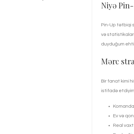
Niyə Pin
Pin-Up tətbiqi s
və statistikala
duyduğum ehti
Mərc stra
Bir fanat kimi 
istifadə etdiyi
Komandala
Ev və qon
Real vaxt 