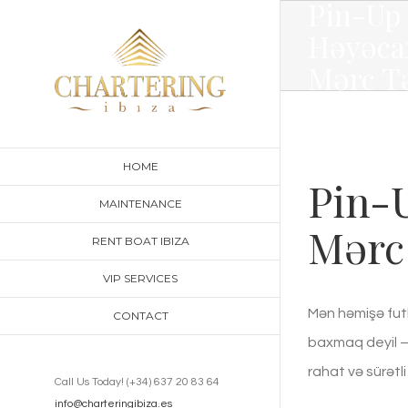
Pin-Up 
Skip
Həyəca
to
Mərc T
content
HOME
Pin-U
MAINTENANCE
Mərc
RENT BOAT IBIZA
VIP SERVICES
Mən həmişə fut
CONTACT
baxmaq deyil —
rahat və sürətl
Call Us Today! (+34) 637 20 83 64
info@charteringibiza.es