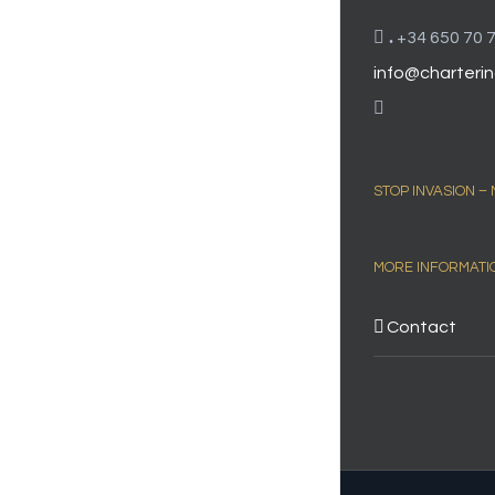
.
+34 650 70 7
info@charterin
STOP INVASION –
MORE INFORMATI
Contact