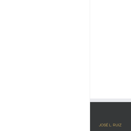
JOSÉ L. RUIZ