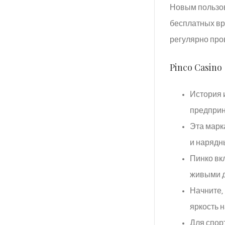
Новым пользов
бесплатных вр
регулярно про
Pinco Casino
История 
предприн
Эта марк
и нарядн
Пинко вк
живыми 
Начните,
яркость 
Для спор