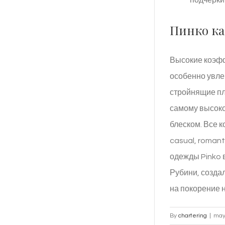
подчерки
Пинко ка
Высокие коэфф
особенно увле
стройнящие пл
самому высоко
блеском. Все 
casual, romant
одежды Pinko 
Рубини, созда
на покорение н
By
chartering
|
may