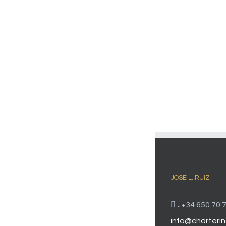
JOSÉ L. RUIZ
.
+34 650 70 7
info@charterin