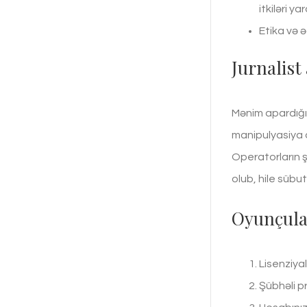
itkiləri ya
Etika və ə
Jurnalist
Mənim apardığım
manipulyasiya o
Operatorların ş
olub, hile sübut
Oyunçula
Lisenziyal
Şübhəli pr