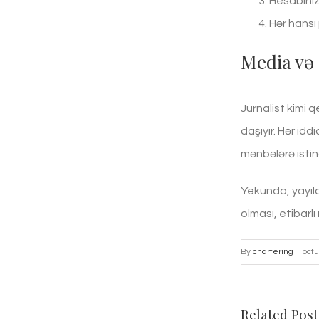
Hesabınız 
Hər hansı
Media və
Jurnalist kimi 
daşıyır. Hər id
mənbələrə istin
Yekunda, yayıla
olması, etibarl
By
chartering
|
octu
Related Post