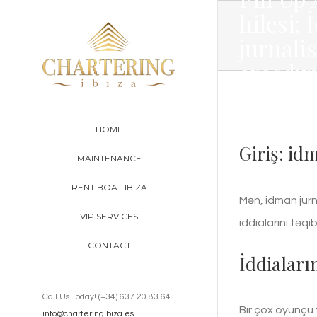
Skip
hilesi:
to
jurnali
content
araşdır
HOME
Giriş: id
MAINTENANCE
RENT BOAT IBIZA
Mən, idman jurn
VIP SERVICES
iddialarını təqi
CONTACT
İddiaları
Call Us Today! (+34) 637 20 83 64
Bir çox oyunçu 
info@charteringibiza.es