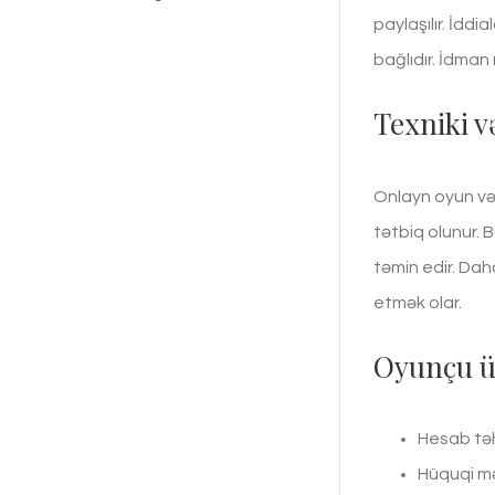
paylaşılır. İddi
bağlıdır. İdman
Texniki v
Onlayn oyun və
tətbiq olunur. B
təmin edir. Da
etmək olar.
Oyunçu ü
Hesab təh
Hüquqi mə