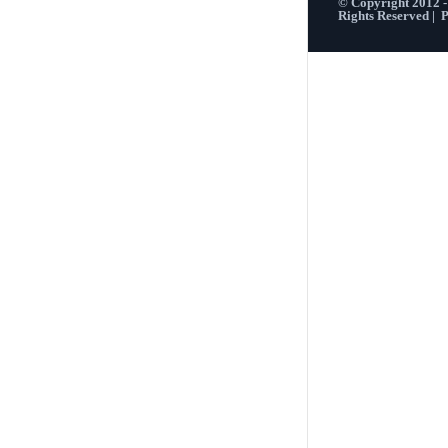
© Copyright 2012 
Rights Reserved |