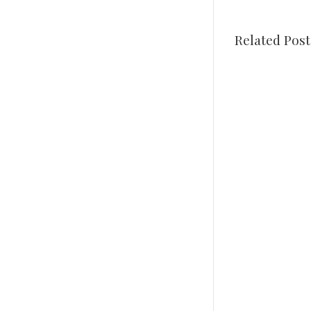
Related Post