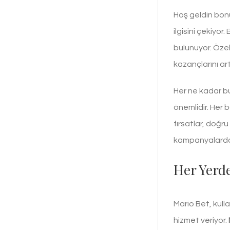
Hoş geldin bonu
ilgisini çekiyo
bulunuyor. Özel
kazançlarını art
Her ne kadar bu
önemlidir. Her 
fırsatlar, doğr
kampanyalardan 
Her Yerde
Mario Bet, kulla
hizmet veriyor.