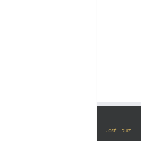
JOSÉ L. RUIZ