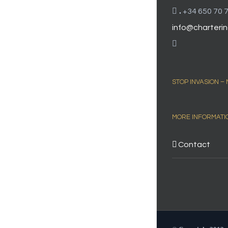
.
+34 650 70 7
info@charterin
STOP INVASION –
MORE INFORMATI
Contact