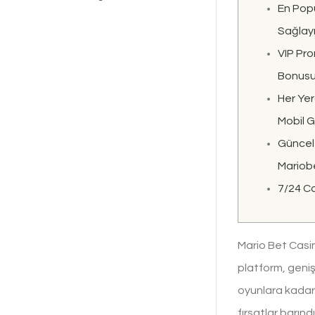
En Popü
Sağlayı
VIP Pr
Bonus
Her Yer
Mobil Gi
Güncel 
Mariob
7/24 Ca
Mario Bet Casi
platform, geniş
oyunlara kadar
fırsatlar barındı