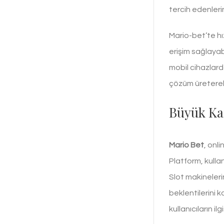
tercih edenlerin
Mario-bet’te hı
erişim sağlayab
mobil cihazlar
çözüm üreterek
Büyük Kaz
Mario Bet
, onl
Platform, kullan
Slot makineler
beklentilerini 
kullanıcıların ilg