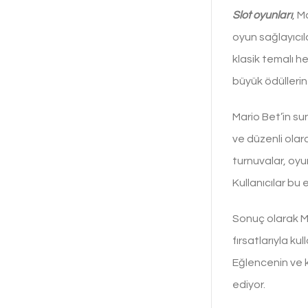
Slot oyunları
, M
oyun sağlayıcıl
klasik temalı h
büyük ödüllerin
Mario Bet’in sun
ve düzenli olara
turnuvalar, oy
Kullanıcılar bu
Sonuç olarak Ma
fırsatlarıyla ku
Eğlencenin ve 
ediyor.