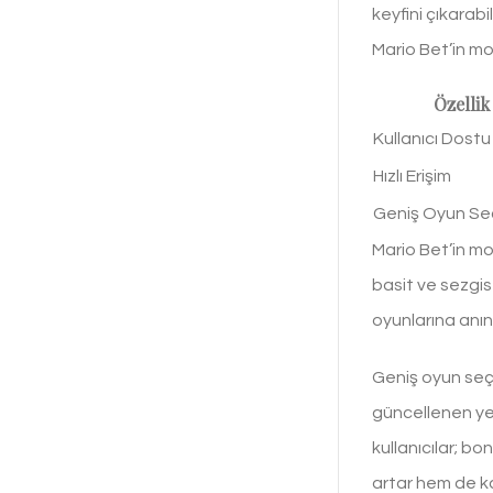
keyfini çıkarab
Mario Bet’in mo
Özellik
Kullanıcı Dost
Hızlı Erişim
Geniş Oyun Se
Mario Bet’in mo
basit ve sezgise
oyunlarına anı
Geniş oyun seçen
güncellenen yen
kullanıcılar; b
artar hem de k