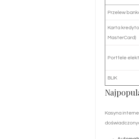
Przelew ban
Karta kredyt
MasterCard)
Portfele elektr
BLIK
Najpopul
Kasyna interne
doświadczonych
Automaty 