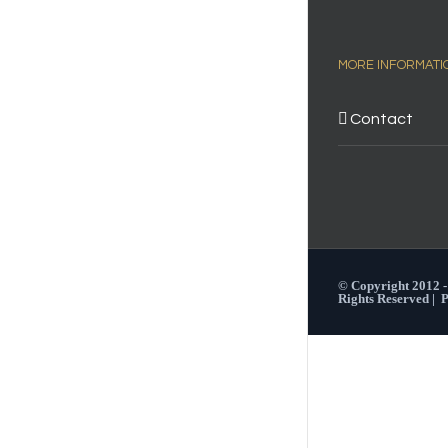
MORE INFORMATI
Contact
© Copyright 2012 
Rights Reserved |