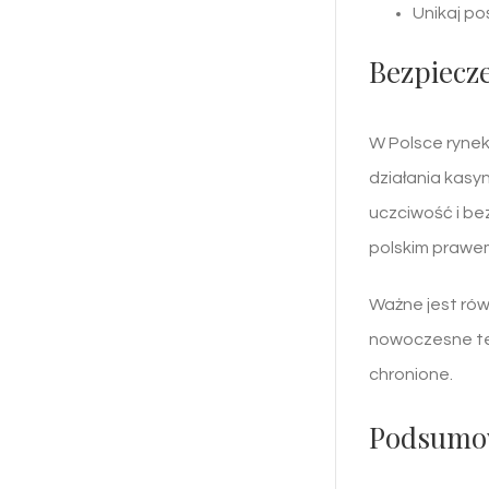
Unikaj po
Bezpiecze
W Polsce rynek
działania kasy
uczciwość i be
polskim prawe
Ważne jest rów
nowoczesne te
chronione.
Podsumo