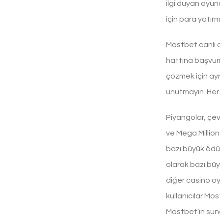
ilgi duyan oyun
için para yatır
Mostbet canlı de
hattına başvurm
çözmek için ayrı
unutmayın. Her 
Piyangolar, çev
ve Mega Million
bazı büyük ödül
olarak bazı büy
diğer casino oy
kullanıcılar Mo
Mostbet’in sund