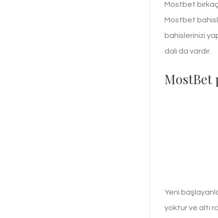
Mostbet birkaç 
Mostbet bahisl
bahislerinizi y
dalı da vardır.
MostBet 
Yeni başlayanla
yoktur ve altı r