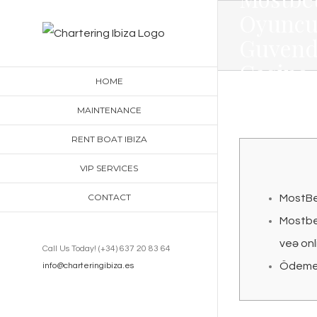
Skip
Oyuncu
to
Guvendi
content
Casino
HOME
MAINTENANCE
RENT BOAT IBIZA
VIP SERVICES
CONTACT
MostBe
Mostbet
veə onl
Call Us Today! (+34) 637 20 83 64
Ödeme 
info@charteringibiza.es