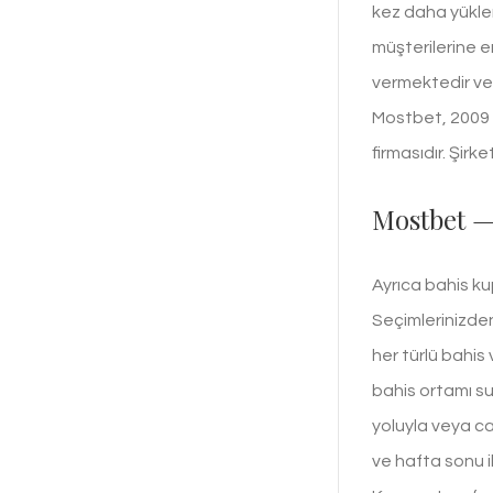
kez daha yüklem
müşterilerine e
vermektedir ve 
Mostbet, 2009 s
firmasıdır. Şir
Mostbet — 
Ayrıca bahis k
Seçimlerinizden
her türlü bahis
bahis ortamı su
yoluyla veya ca
ve hafta sonu i