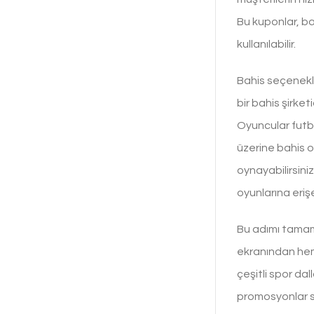
Bu kuponlar, ba
kullanılabilir.
Bahis seçenekle
bir bahis şirke
Oyuncular futbo
üzerine bahis o
oynayabilirsini
oyunlarına eriş
Bu adımı tamaml
ekranından hem
çeşitli spor da
promosyonlar sa