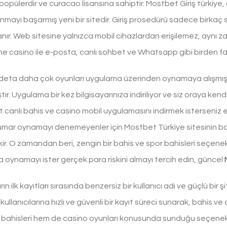
opülerdir ve curacao lisansına sahiptir. Mostbet Giriş türkiye
nmayı başarmış yeni bir sitedir. Giriş prosedürü sadece birkaç
nır. Web sitesine yalnızca mobil cihazlardan erişilemez, aynı 
e casino ile e-posta, canlı sohbet ve Whatsapp gibi birden fazla 
eta daha çok oyunları uygulama üzerinden oynamaya alışmış
tır. Uygulama bir kez bilgisayarınıza indiriliyor ve siz oraya kend
t canlı bahis ve casino mobil uygulamasını indirmek isterseniz 
kumar oynamayı denemeyenler için Mostbet Türkiye sitesinin ba
ir. O zamandan beri, zengin bir bahis ve spor bahisleri seçenekle
ynamayı ister gerçek para riskini almayı tercih edin, güncel
arın ilk kayıtları sırasında benzersiz bir kullanıcı adı ve güçlü bir ş
ullanıcılarına hızlı ve güvenli bir kayıt süreci sunarak, bahis v
bahisleri hem de casino oyunları konusunda sunduğu seçenekler