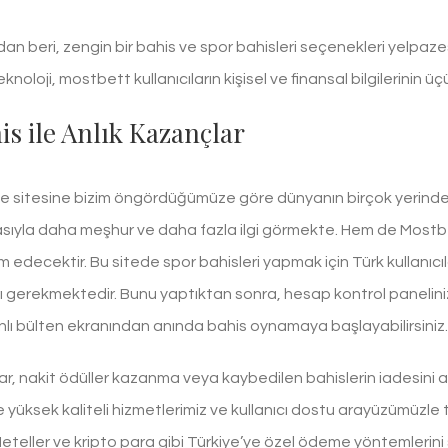
n beri, zengin bir bahis ve spor bahisleri seçenekleri yelpazes
noloji, mostbett kullanıcıların kişisel ve finansal bilgilerinin ü
is ile Anlık Kazançlar
 sitesine bizim öngördüğümüze göre dünyanın birçok yerinden d
sıyla daha meşhur ve daha fazla ilgi görmekte. Hem de Mostbet
decektir. Bu sitede spor bahisleri yapmak için Türk kullanıcılar
 gerekmektedir. Bunu yaptıktan sonra, hesap kontrol panelini
nlı bülten ekranından anında bahis oynamaya başlayabilirsiniz.
, nakit ödüller kazanma veya kaybedilen bahislerin iadesini a
e yüksek kaliteli hizmetlerimiz ve kullanıcı dostu arayüzümüzl
 Neteller ve kripto para gibi Türkiye’ye özel ödeme yöntemlerini 