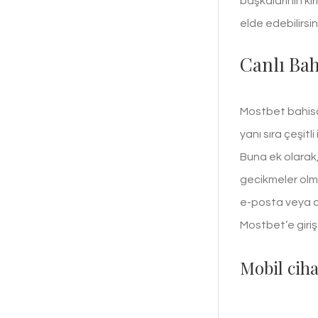
başkalarının kır
elde edebilirsin
Canlı Ba
Mostbet bahisçi
yanı sıra çeşitl
Buna ek olarak,
gecikmeler olma
e-posta veya ca
Mostbet’e giriş
Mobil ciha