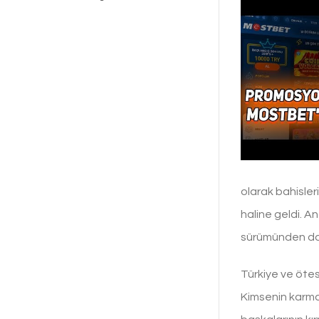
olarak bahisler
haline geldi. An
sürümünden da
Türkiye ve ötes
Kimsenin karmaş