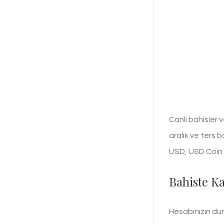
Canlı bahisler 
aralık ve ters 
USD, USD Coin v
Bahiste K
Hesabınızın dur