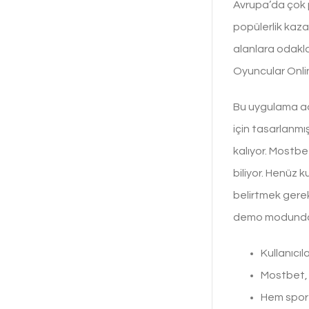
Avrupa’da çok p
popülerlik kaza
alanlara odakla
Oyuncular Onlin
Bu uygulama ad
için tasarlanmış
kalıyor. Mostbe
biliyor. Henüz 
belirtmek gerek
demo modunda o
Kullanıcıl
Mostbet, k
Hem spor 