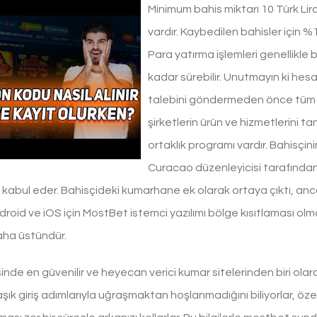
Minimum bahis miktarı 10 Türk Li
vardır. Kaybedilen bahisler için %
Para yatırma işlemleri genellikle
kadar sürebilir. Unutmayın ki hes
talebini göndermeden önce tüm ba
şirketlerin ürün ve hizmetlerini 
ortaklık programı vardır. Bahisçi
Curacao düzenleyicisi tarafından
i kabul eder. Bahisçideki kumarhane ek olarak ortaya çıktı, an
droid ve iOS için MostBet istemci yazılımı bölge kısıtlaması olmad
ha üstündür.
inde en güvenilir ve heyecan verici kumar sitelerinden biri ol
ık giriş adımlarıyla uğraşmaktan hoşlanmadığını biliyorlar, öz