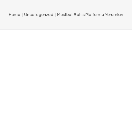
Home
|
Uncategorized
|
Mostbet Bahis Platformu Yorumlari