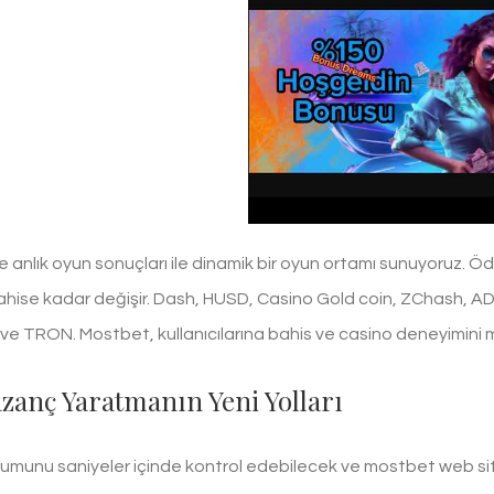
ve anlık oyun sonuçları ile dinamik bir oyun ortamı sunuyoruz.
bahise kadar değişir. Dash, HUSD, Casino Gold coin, ZChash, AD
e TRON. Mostbet, kullanıcılarına bahis ve casino deneyimini m
azanç Yaratmanın Yeni Yolları
umunu saniyeler içinde kontrol edebilecek ve mostbet web sites