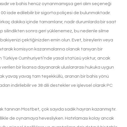
rasıdır ve bahis henüz oynanmamışsa geri alım seçeneği
100 iade edilebilir bir sigorta poliçesi de bulunmaktadır.
 birkaç dakika içinde tamamlanır, nadir durumlarda bir saat
ap silindikten sonra geri yüklenemez, bu nedenle silme
kiyenizi çektiğinizden emin olun. Evet, bireylerin veya
tanıtarak komisyon kazanmalarına olanak tanıyan bir
nin Türkiye Cumhuriyeti’nde yasal statüsü yoktur, ancak
 verilen bir lisansa dayanarak uluslararası hukuka uygun
cak yavaş yavaş tam teşekküllü, aranan bir bahis yönü
an indirilebilir ve 38 dili destekler ve işlevsel olarak PC
arak tanınan Mostbet, çok sayıda sadık hayran kazanmıştır.
ellikle de oynamaya hevesliyken. Hatırlaması kolay ancak