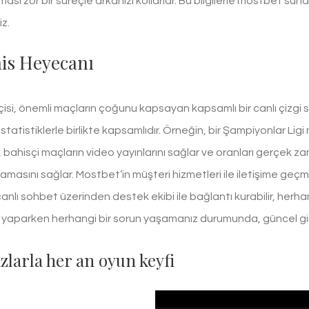
ması zor bir süreçle arkanızı kollarlar. Bu bilgilerle mostbet sun
iz.
his Heyecanı
si, önemli maçların çoğunu kapsayan kapsamlı bir canlı çizgi suna
i istatistiklerle birlikte kapsamlıdır. Örneğin, bir Şampiyonlar L
 bahisçi maçların video yayınlarını sağlar ve oranları gerçek 
masını sağlar. Mostbet’in müşteri hizmetleri ile iletişime geçmek
nlı sohbet üzerinden destek ekibi ile bağlantı kurabilir, herhang
 yaparken herhangi bir sorun yaşamanız durumunda, güncel giri
zlarla her an oyun keyfi