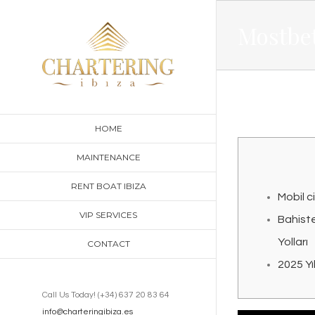
Skip
Mostbet
to
content
HOME
MAINTENANCE
RENT BOAT IBIZA
Mobil c
VIP SERVICES
Bahist
Yolları
CONTACT
2025 Yı
Call Us Today! (+34) 637 20 83 64
info@charteringibiza.es