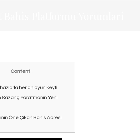
 Bahis Platformu Yorumlari
Content
ihazlarla her an oyun keyfi
e Kazanç Yaratmanın Yeni
lının Öne Çıkan Bahis Adresi