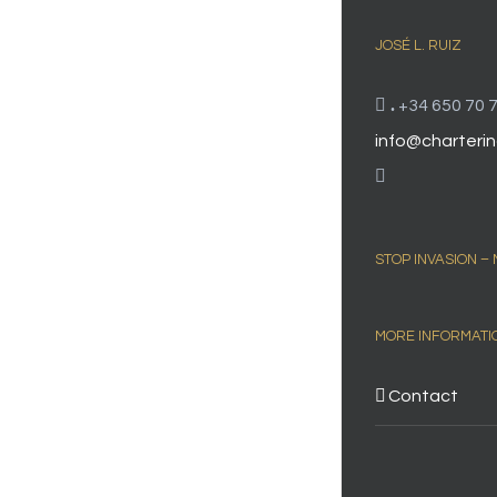
JOSÉ L. RUIZ
.
+34 650 70 7
info@charterin
STOP INVASION –
MORE INFORMATI
Contact