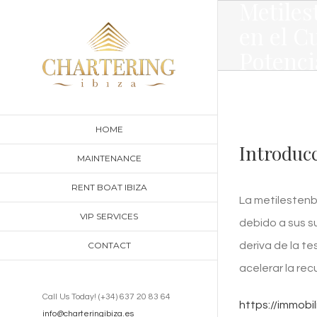
Metiles
Skip
en el C
to
Potenci
content
HOME
Introducc
MAINTENANCE
RENT BOAT IBIZA
La metilestenb
VIP SERVICES
debido a sus s
deriva de la te
CONTACT
acelerar la re
Call Us Today! (+34) 637 20 83 64
https://immobi
info@charteringibiza.es