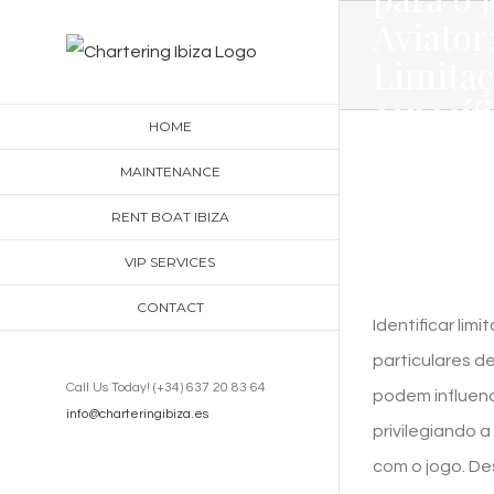
Skip
Aviator
to
Limita
content
específ
HOME
de cada
MAINTENANCE
país
RENT BOAT IBIZA
VIP SERVICES
CONTACT
Identificar li
particulares d
Call Us Today! (+34) 637 20 83 64
podem influenc
info@charteringibiza.es
privilegiando 
com o jogo. De