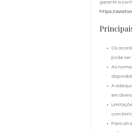
garantir a con
https://aviato
Principai
Os acordo
pode ser 
As normas
disponibi
A adequaç
em divers
Limitaçõ
com limit
Para um e