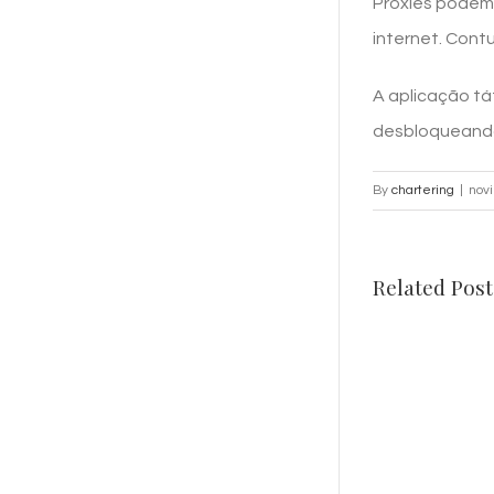
Proxies podem
internet. Contu
A aplicação tá
desbloqueando
By
chartering
|
nov
Related Post