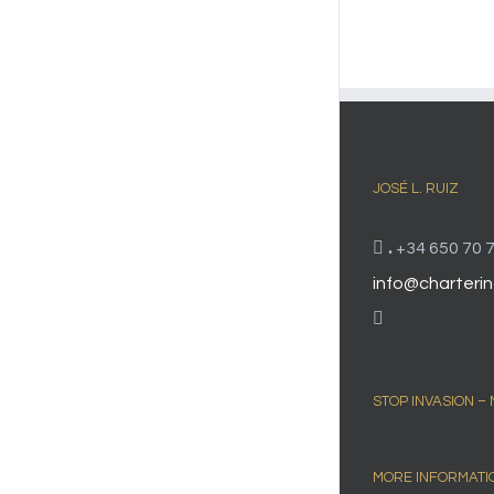
JOSÉ L. RUIZ
.
+34 650 70 7
info@charterin
STOP INVASION –
MORE INFORMATI