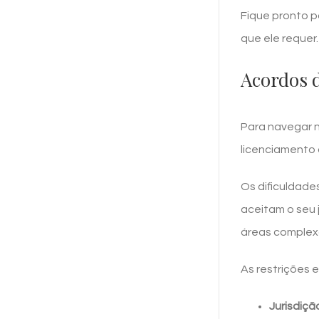
Fique pronto 
que ele requer.
Acordos 
Para navegar 
licenciamento
Os dificuldade
aceitam o seu 
áreas complex
As restrições 
Jurisdiçã