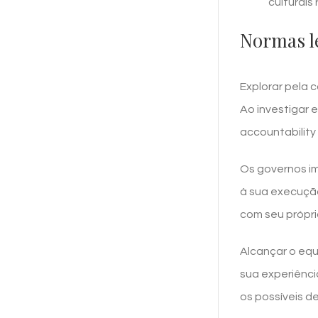
culturais 
Normas le
Explorar pela 
Ao investigar
accountability 
Os governos im
à sua execuçã
com seu própr
Alcançar o equ
sua experiênci
os possíveis d