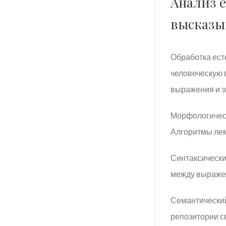
Анализ е
высказы
Обработка ест
человеческую 
выражения и з
Морфологическ
Алгоритмы лем
Синтаксически
между выражен
Семантический
репозитории св