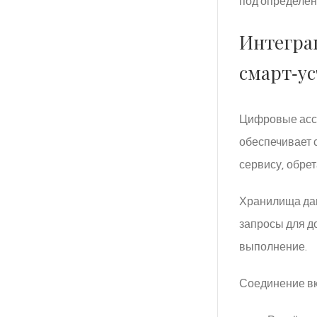
под определён
Интегра
смарт‑у
Цифровые асси
обеспечивает 
сервису, обре
Хранилища дан
запросы для д
выполнение.
Соединение вк