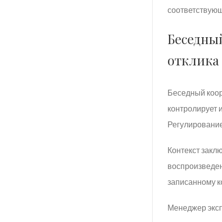
соответствующ
Беседны
отклика
Беседный коор
контролирует 
Регулирование
Контекст закл
воспроизведен
записанному ко
Менеджер эксп