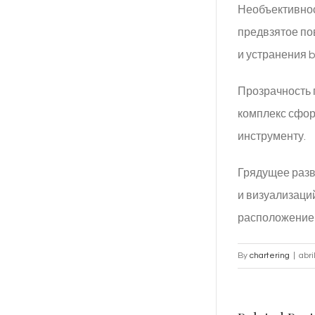
Необъективнос
предвзятое по
и устранения b
Прозрачность 
комплекс сфор
инструменту.
Грядущее разв
и визуализаци
расположение 
By
chartering
|
abri