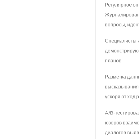
Регулярное оп
Журналировани
вопросы, иден
Специалисты и
демонстрируют
планов.
Разметка данн
высказываниям
ускоряют ход 
A/B-тестирова
юзеров взаимо
диалогов выяв