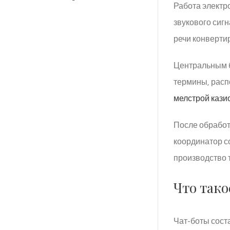
Работа электр
звукового сиг
речи конвертир
Центральным б
термины, расп
мелстрой кази
После обработ
координатор с
производство т
Что так
Чат-боты сост