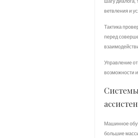
шагу диалога,
ветвления и у
Тактика прове
перед соверше
взаимодействи
Управление от
возможности и
Системы
ассисте
Машинное обуч
большие масси