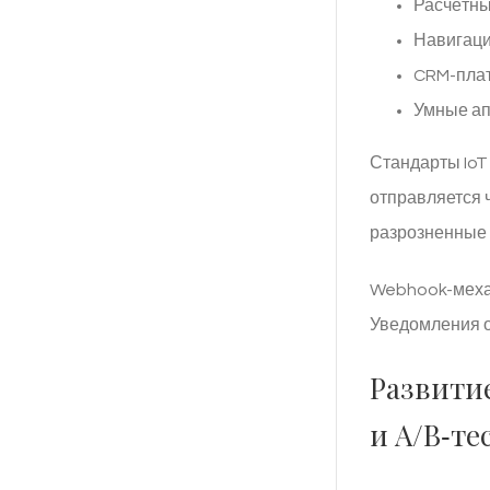
Расчётны
Навигаци
CRM-плат
Умные ап
Стандарты IoT
отправляется 
разрозненные 
Webhook-механ
Уведомления о
Развити
и A/B‑те