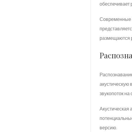
обеспечивает 
Современные 
представляет
размещаются р
Распозна
Распознавание
акустическую 
звукопоток на
Акустическая 
потенциальные
версию.