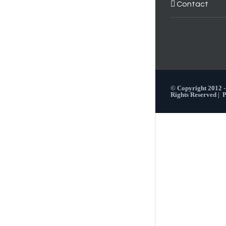
Contact
© Copyright 2012 
Rights Reserved |