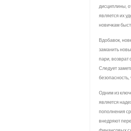
дисциплины, о
является их у
новичкам быст
Вдобавок, нов
заманить новы
пари, возврат
Следует замет
безопасность,
Одним из ключ
является наде
пополнения ср
внедряют пере
финансовых сд