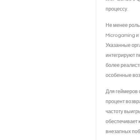
процессу.
Не менее роль 
Microgaming и
Указанные орг
интегрируют п
более реалист
особенные воз
Для геймеров 
процент возвр
частоту выигр
обеспечивает 
внезапных поб