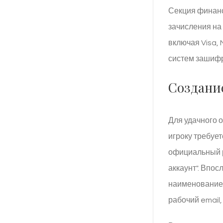
Секция финанс
зачисления на
включая Visa,
систем зашифр
Создание
Для удачного 
игроку требуе
официальный р
аккаунт". Впос
наименование,
рабочий email,