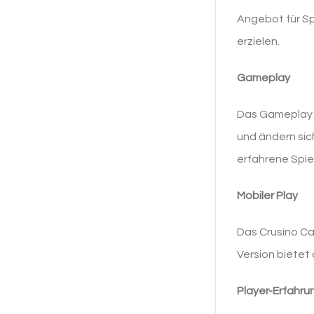
Angebot für Sp
erzielen.
Gameplay
Das Gameplay i
und ändern sich
erfahrene Spiel
Mobiler Play
Das Crusino Ca
Version bietet
Player-Erfahru