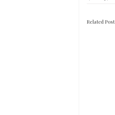
Related Post