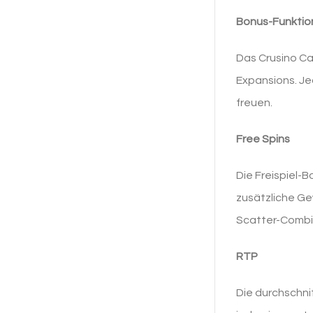
Bonus-Funktio
Das Crusino Cas
Expansions. Je
freuen.
Free Spins
Die Freispiel-B
zusätzliche Gew
Scatter-Combin
RTP
Die durchschni