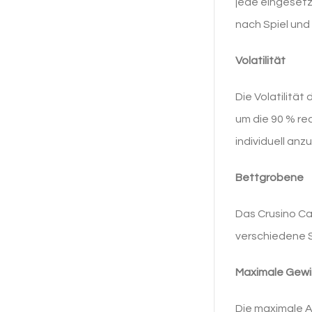
jede eingesetz
nach Spiel und
Volatilität
Die Volatilitä
um die 90 % rec
individuell anz
Bettgrobene
Das Crusino Cas
verschiedene S
Maximale Gewi
Die maximale A