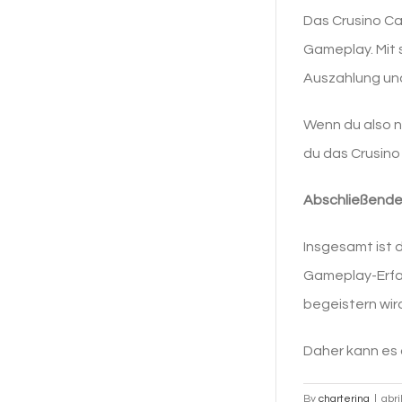
Das Crusino Ca
Gameplay. Mit s
Auszahlung und
Wenn du also n
du das Crusino
Abschließende
Insgesamt ist 
Gameplay-Erfahr
begeistern wir
Daher kann es
By
chartering
|
abri