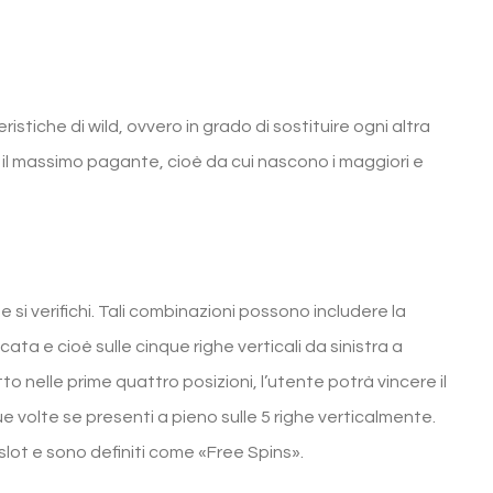
tiche di wild, ovvero in grado di sostituire ogni altra
il massimo pagante, cioè da cui nascono i maggiori e
i verifichi. Tali combinazioni possono includere la
ocata e cioè sulle cinque righe verticali da sinistra a
 nelle prime quattro posizioni, l’utente potrà vincere il
e volte se presenti a pieno sulle 5 righe verticalmente.
slot e sono definiti come «Free Spins».