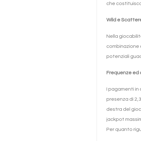
che costituisco
Wild e Scatter
Nella giocabili
combinazione d
potenziali gua
Frequenze ed 
I pagamenti in 
presenza di 2,3 
destra del gioc
jackpot massimo
Per quanto rigu