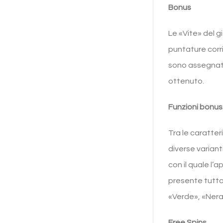
Bonus
Le «Vite» del g
puntature corri
sono assegnati
ottenuto.
Funzioni bonus
Tra le caratter
diverse variant
con il quale l’
presente tuttav
«Verde», «Neraz
Free Spins