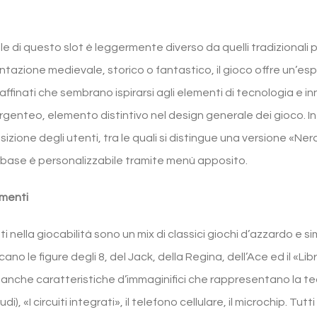
ale di questo slot è leggermente diverso da quelli tradizionali 
ntazione medievale, storico o fantastico, il gioco offre un’e
raffinati che sembrano ispirarsi agli elementi di tecnologia e in
rgenteo, elemento distintivo nel design generale dei gioco. I
sizione degli utenti, tra le quali si distingue una versione «Ner
a base è personalizzabile tramite menù apposito.
amenti
ti nella giocabilità sono un mix di classici giochi d’azzardo e si
cano le figure degli 8, del Jack, della Regina, dell’Ace ed il
che caratteristiche d’immaginifici che rappresentano la tecnolo
di), «I circuiti integrati», il telefono cellulare, il microchip. Tu