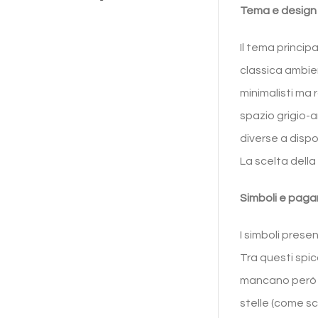
Tema e design
Il tema princip
classica ambie
minimalisti ma 
spazio grigio-a
diverse a dispo
La scelta dell
Simboli e pag
I simboli presen
Tra questi spic
mancano però an
stelle (come scu