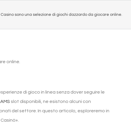
S Casino sono una selezione di giochi dazzardo da giocare online.
re online.
sperienze di gioco in linea senza dover seguire le
-AAMS
slot disponibili, ne esistono alcuni con
nati del settore. In questo articolo, esploreremo in
 Casinò».