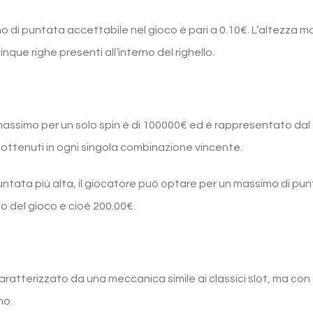
mo di puntata accettabile nel gioco è pari a 0.10€. L’altezza
 cinque righe presenti all’interno del righello.
ssimo per un solo spin è di 100000€ ed è rappresentato dal simb
ottenuti in ogni singola combinazione vincente.
puntata più alta, il giocatore può optare per un massimo di pun
zio del gioco e cioè 200.00€.
aratterizzato da una meccanica simile ai classici slot, ma con 
mo.