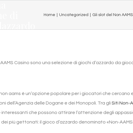
na
ne di
Home
|
Uncategorized
|
Gli slot del Non AAM
dazzardo
are
n AAMS Casino sono una selezione di giochi d’azzardo da gioca
e non aams è un’opzione popolare per i giocatori che cercano e
ni dell’Agenzia delle Dogane e dei Monopoli. Tra gli
Siti Non
 interessanti che possono attirare l’attenzione degli appassio
 dei più gettonati: il gioco d’azzardo denominato «Non-AAMS