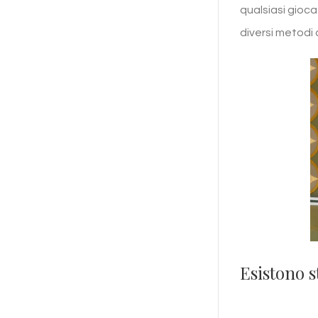
qualsiasi gioca
diversi metodi 
Esistono s