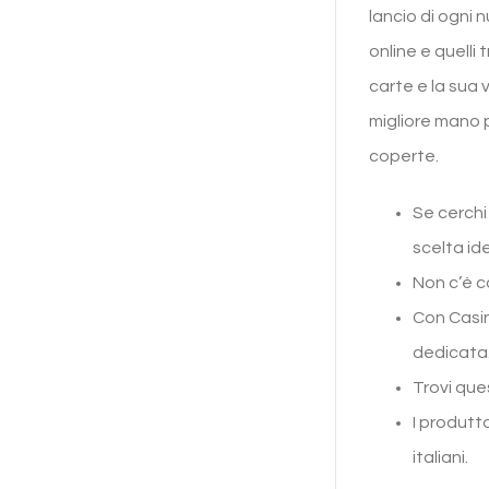
lancio di ogni 
online e quelli 
carte e la sua 
migliore mano p
coperte.
Se cerchi 
scelta id
Non c’è c
Con Casin
dedicata
Trovi que
I produtto
italiani.