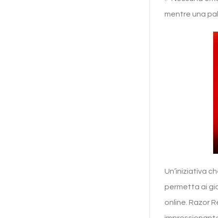
mentre una pall
Un’iniziativa c
permetta ai gio
online. Razor R