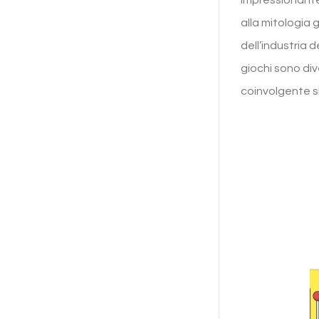
impressionante,
alla mitologia
dell’industria 
giochi sono div
coinvolgente slot