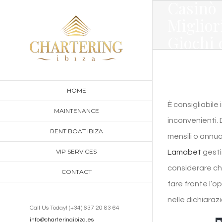
Casinò
Skip
Miglior
to
Giochi 
content
Carte a
Veri A
HOME
È consigliabile
MAINTENANCE
inconvenienti. 
RENT BOAT IBIZA
mensili o annua
VIP SERVICES
Lamabet
gesti
considerare ch
CONTACT
fare fronte l’o
nelle dichiarazi
Call Us Today! (+34) 637 20 83 64
info@charteringibiza.es