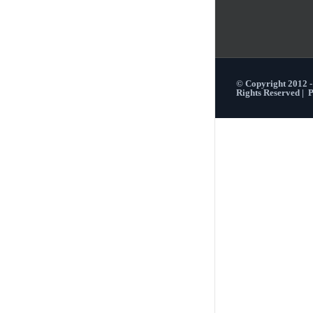
© Copyright 2012 
Rights Reserved |