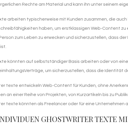
rgerlichen Rechte am Material und kann ihn unter seinem ei
xte arbeiten typischerweise mit Kunden zusammen, die auch he
hreibfähigkeiten haben, um erstklassigen Web-Content zu e
Person zum Leben zu erwecken und sicherzustellen, dass der
st.
xte könnten auf selbstständiger Basis arbeiten oder von eine
imhaltungsVerträge, um sicherzustellen, dass die Identität de
er texte entwickeln Web-Content für Kunden, ohne Anerkennu
ten an einer Reihe von Projekten, von Kurzartikeln bis zu Publi
er texte könnten als Freelancer oder für eine Unternehmen a
NDIVIDUEN GHOSTWRITER TEXTE MI