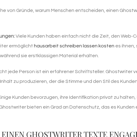
eihe von Gründe, warum Menschen entscheiden, einen Ghostwri
ungen:
Viele Kunden haben einfach nicht die Zeit, den Web-C
iter ermöglicht
hausarbeit schreiben lassen kosten
es ihnen, 
 während sie erstklassigen Material erhalten.
cht jede Person ist ein erfahrener Schriftsteller. Ghostwrit
 Inhalt zu produzieren, der die Stimme und den Stil des Kunden
inige Kunden bevorzugen, ihre Identifikation privat zu halt
hostwriter bieten ein Grad an Datenschutz, das es Kunden erm
 EINEN GHOSTWRITER TEXTE ENGAG