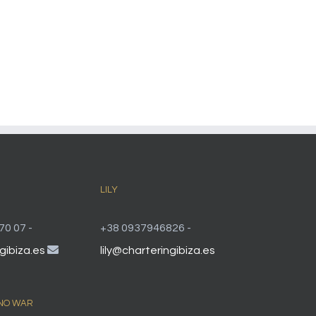
LILY
70 07 -
+38 0937946826 -
gibiza.es
lily@charteringibiza.es
 NO WAR