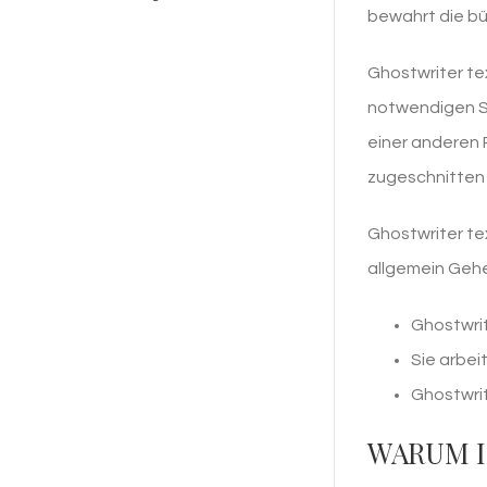
bewahrt die bü
Ghostwriter te
notwendigen Sc
einer anderen 
zugeschnitten i
Ghostwriter te
allgemein Gehe
Ghostwrit
Sie arbei
Ghostwrit
WARUM I