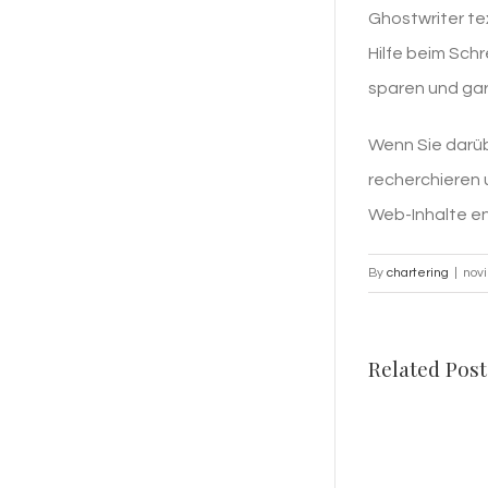
Ghostwriter te
Hilfe beim Sch
sparen und gara
Wenn Sie darüb
recherchieren 
Web-Inhalte ent
By
chartering
|
nov
Related Post