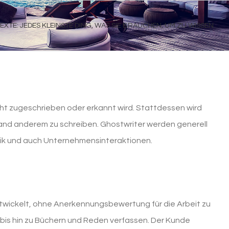
XTE: JEDES KLEINSTE DING, WAS SIE BRAUCHEN, UM ZU WISSEN
icht zugeschrieben oder erkannt wird. Stattdessen wird
and anderem zu schreiben. Ghostwriter werden generell
usik und auch Unternehmensinteraktionen.
n entwickelt, ohne Anerkennungsbewertung für die Arbeit zu
 bis hin zu Büchern und Reden verfassen. Der Kunde