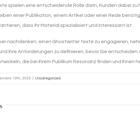
xte spielen eine entscheidende Rolle darin, Kunden dabei zu
reiben einer Publikation, einem Artikel oder einer Rede benöt
ntieren, dass Ihr Material spezialisiert und interessant ist.
er nachdenken, einen Ghostwriter texte zu engagieren, nehme
und Ihre Anforderungen zu definieren, bevor Sie entscheiden. 
wickeln, die bei Ihrem Publikum Resonanz finden und Ihnen helf
iembre 19th, 2025
|
Uncategorized
s