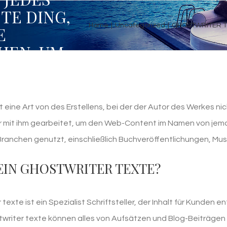
TE DING,
Home
|
Uncategorized
|
GHOSTWRITER TE
E
HEN, UM
SSEN
t eine Art von des Erstellens, bei der der Autor des Werkes n
r mit ihm gearbeitet, um den Web-Content im Namen von jem
 Branchen genutzt, einschließlich Buchveröffentlichungen, M
 EIN GHOSTWRITER TEXTE?
 texte ist ein Spezialist Schriftsteller, der Inhalt für Kunde
twriter texte können alles von Aufsätzen und Blog-Beiträgen