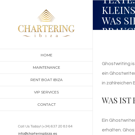
Skip
KLEINS
to
WAS SI
content
BRAUC
ZU WI
HOME
Ghostwriting is
MAINTENANCE
ein Ghostwrite
RENT BOAT IBIZA
in zahlreichen
VIP SERVICES
WAS IST
CONTACT
Ein Ghostwriter
Call Us Today! (+34) 637 20 83 64
erhalten. Ghos
info@charteringibiza.es