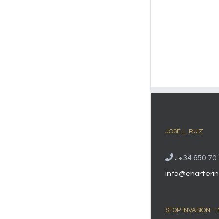
JOSÉ L. RUIZ
.
+34 650 70 
info@charterin
STOP INVASION –