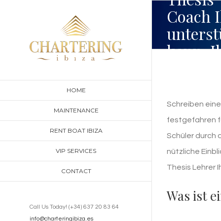
Skip
Coach 
to
unterst
content
kann, I
Arbeit 
meiste
HOME
Schreiben einer
MAINTENANCE
festgefahren fü
RENT BOAT IBIZA
Schüler durch 
VIP SERVICES
nützliche Einbl
Thesis Lehrer I
CONTACT
Was ist e
Call Us Today! (+34) 637 20 83 64
info@charteringibiza.es