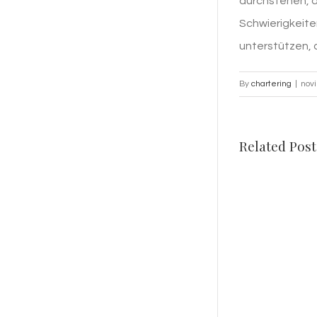
durchstehen, a
Schwierigkeiten
unterstützen, 
By
chartering
|
nov
Related Post