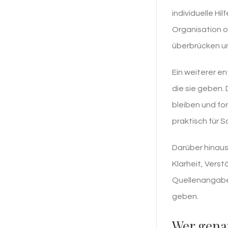
individuelle Hi
Organisation o
überbrücken un
Ein weiterer e
die sie geben.
bleiben und fo
praktisch für 
Darüber hinaus
Klarheit, Verst
Quellenangaben
geben.
Wer gena