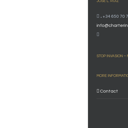
JOSÉ L. RUIZ
.
+34 650 70 7
info@charterin
STOP INVASION –
MORE INFORMATI
Contact