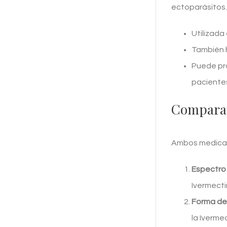
ectoparásitos.
Utilizada 
También h
Puede pr
paciente
Comparat
Ambos medicame
Espectro 
Ivermecti
Forma de 
la Iverme