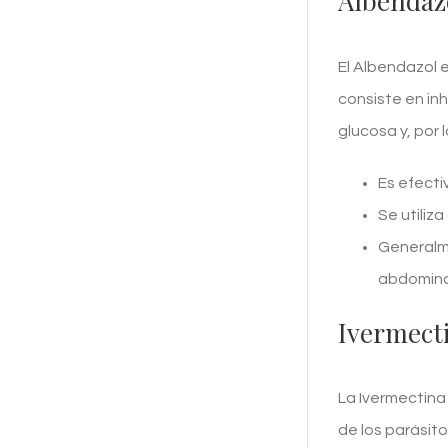
Albendaz
El Albendazol e
consiste en inh
glucosa y, por
Es efecti
Se utiliz
Generalm
abdomina
Ivermect
La Ivermectina
de los parásit