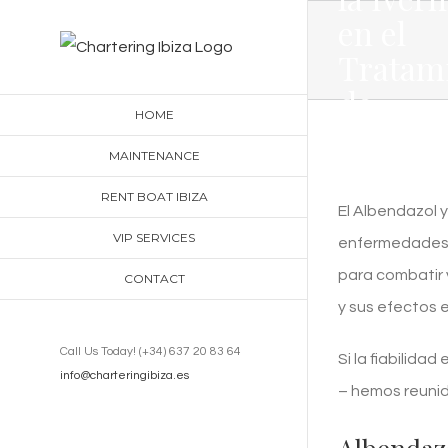
Skip
en el
to
Tratam
content
de
HOME
Enferm
MAINTENANCE
Parasit
RENT BOAT IBIZA
El Albendazol 
VIP SERVICES
enfermedades p
para combatir 
CONTACT
y sus efectos e
Call Us Today! (+34) 637 20 83 64
Si la fiabilida
info@charteringibiza.es
– hemos reunid