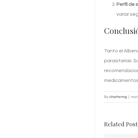
Perfil de 
variar se
Conclusi
Tanto el Albe
parasitarias. S
recomendacione
medicamentos p
By
chartering
|
nov
Related Post