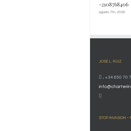
-2108768406
agosto 7th, 2026
JOSÉ L. RUIZ
.
+34 650 70 7
info@charterin
STOP INVASION –