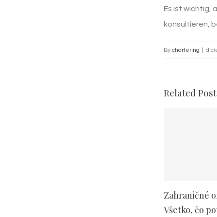
Es ist wichtig
konsultieren, 
By
chartering
|
dic
Related Post
Zahraničné on
Všetko, čo pot