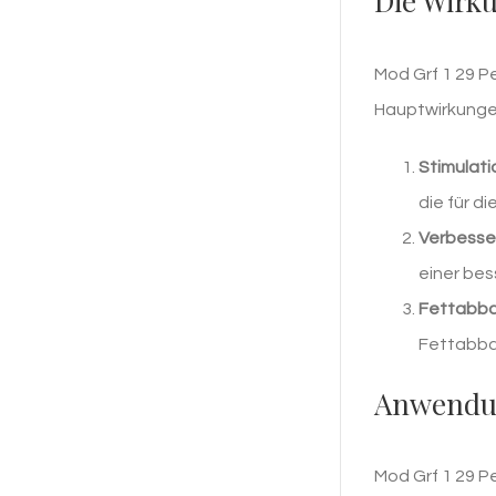
Die Wirku
Mod Grf 1 29 P
Hauptwirkunge
Stimulat
die für d
Verbesse
einer bes
Fettabba
Fettabba
Anwendu
Mod Grf 1 29 P