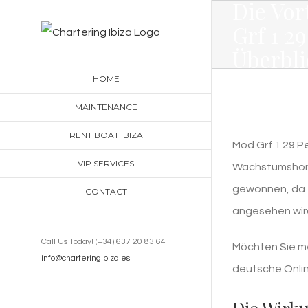
Die Vor
Skip
Grf 1 29
to
Überbli
content
HOME
MAINTENANCE
RENT BOAT IBIZA
Mod Grf 1 29 Pe
VIP SERVICES
Wachstumshormo
gewonnen, da e
CONTACT
angesehen wird
Call Us Today! (+34) 637 20 83 64
Möchten Sie m
info@charteringibiza.es
deutsche Onlin