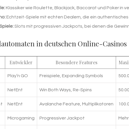
le:
Klassiker wie Roulette, Blackjack, Baccarat und Poker in 
no:
Echtzeit-Spiele mit echten Dealern, die ein authentisches 
Spiele:
Slots mit progressiven Jackpots, bei denen die Gewinn
elautomaten in deutschen Online-Casinos
Entwickler
Besondere Features
Maxi
Play’n GO
Freispiele, Expanding Symbols
500.
NetEnt
Win Both Ways, Re-Spins
50.0
st
NetEnt
Avalanche Feature, Multiplikatoren
100.
Microgaming
Progressiver Jackpot
Mehre