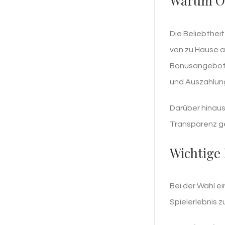
Warum On
Die Beliebthei
von zu Hause a
Bonusangebote,
und Auszahlun
Darüber hinaus
Transparenz ge
Wichtige 
Bei der Wahl e
Spielerlebnis z