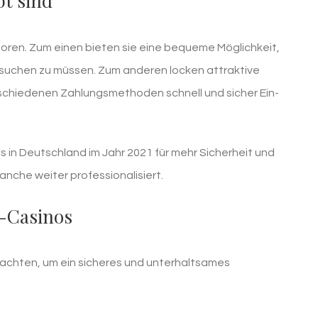
t sind
toren. Zum einen bieten sie eine bequeme Möglichkeit,
esuchen zu müssen. Zum anderen locken attraktive
rschiedenen Zahlungsmethoden schnell und sicher Ein-
s in Deutschland im Jahr 2021 für mehr Sicherheit und
anche weiter professionalisiert.
e-Casinos
 achten, um ein sicheres und unterhaltsames