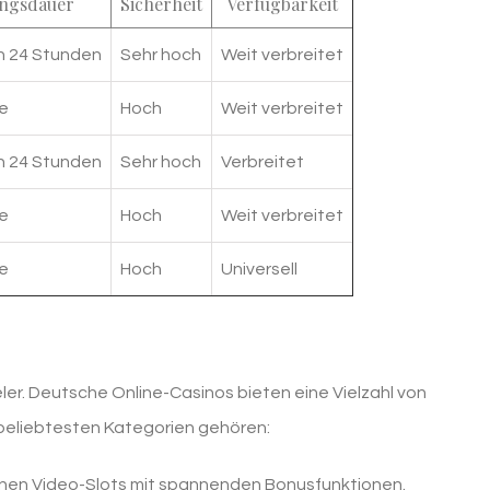
ngsdauer
Sicherheit
Verfügbarkeit
n 24 Stunden
Sehr hoch
Weit verbreitet
e
Hoch
Weit verbreitet
n 24 Stunden
Sehr hoch
Verbreitet
e
Hoch
Weit verbreitet
e
Hoch
Universell
eler. Deutsche Online-Casinos bieten eine Vielzahl von
 beliebtesten Kategorien gehören:
ernen Video-Slots mit spannenden Bonusfunktionen.