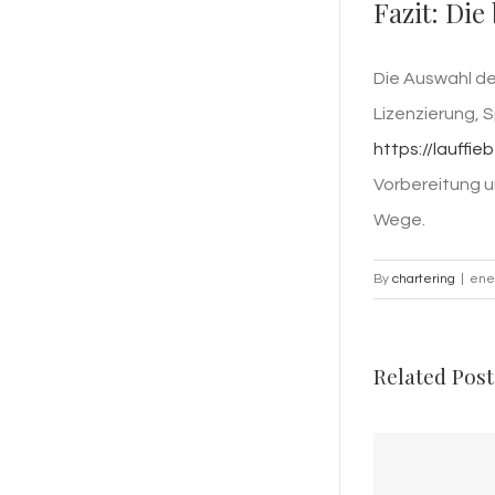
Fazit: Di
Die Auswahl des
Lizenzierung,
https://lauffi
Vorbereitung u
Wege.
By
chartering
|
ene
Related Post