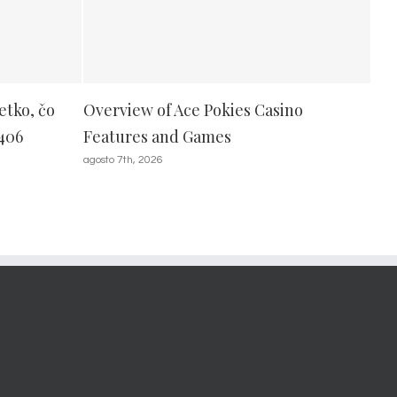
agosto 7th, 2026
ino
An
Ga
ago