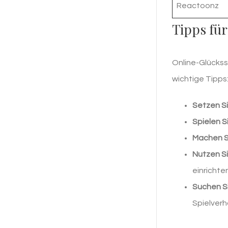
Reactoonz
Tipps für
Online-Glückss
wichtige Tipps
Setzen Si
Spielen S
Machen S
Nutzen Si
einrichte
Suchen Si
Spielverh