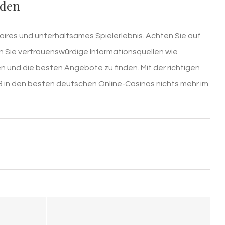
nden
faires und unterhaltsames Spielerlebnis. Achten Sie auf
 Sie vertrauenswürdige Informationsquellen wie
n und die besten Angebote zu finden. Mit der richtigen
in den besten deutschen Online-Casinos nichts mehr im