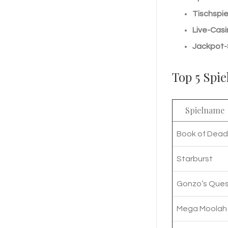
Tischspie
Live-Casi
Jackpot-
Top 5 Spi
Spielname
Book of Dead
Starburst
Gonzo’s Que
Mega Moolah