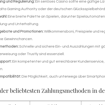
ung und Regulierung:
Ein seriöses Casino sollte eine gültige 
Malta Gaming Authority oder der deutschen Glücksspielbehörd
ahl:
Eine breite Palette an Spielen, darunter Spielautomaten,
ung und Unterhaltung.
ebote und Promotionen:
Willkommensboni, Freispiele und r
che Gewinnchancen.
smethoden:
Schnelle und sichere Ein- und Auszahlungen mit g
rweisung oder Trustly sind essenziell.
pport:
Ein kompetenter und gut erreichbarer Kundenservice, i
n.
mpatibilität:
Die Möglichkeit, auch unterwegs über Smartphone
 der beliebtesten Zahlungsmethoden in d