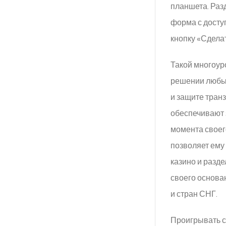
планшета. Раз
форма с досту
кнопку «Сделат
Такой многоур
решении любых
и защите тран
обеспечивают 
момента своег
позволяет ему
казино и разде
своего основа
и стран СНГ.
Проигрывать с