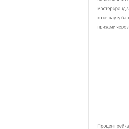
мастербренд з
ко кешауту ба
призами через 
Процент рейка