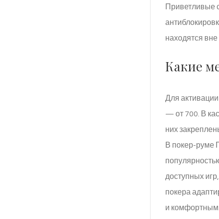
Приветливые с
антиблокировк
находятся вне
Какие м
Для активации
— от 700. В к
них закреплен
В покер-руме 
популярностью
доступных игр,
покера адапти
и комфортным