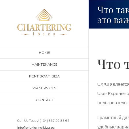
Skip
Что та
to
это ва
content
HOME
Что 
MAINTENANCE
RENT BOAT IBIZA
UX/UI являетс
VIP SERVICES
User Experien
CONTACT
пользовательс
Грамотный диз
Call Us Today! (+34) 637 20 83 64
удобные вариа
info@charteringibiza.es