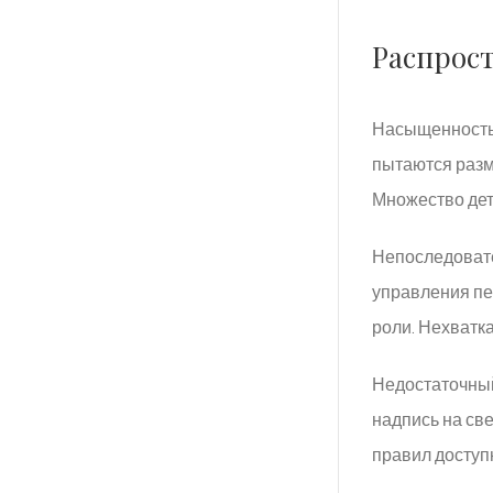
Распрос
Насыщенность 
пытаются разм
Множество дет
Непоследовате
управления пе
роли. Нехватк
Недостаточный
надпись на св
правил доступ