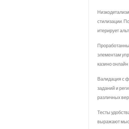
Низкодетализи
стилизации. П
итерирует аль
Проработанные
элементам упр
казино онлайн
Валидация с ф
заданий и рег
различных ве
Тесты удобств
выражают мысл