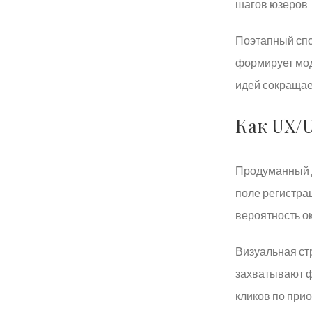
шагов юзеров.
Поэтапный спо
формирует мод
идей сокращае
Как UX/
Продуманный д
поле регистра
вероятность о
Визуальная ст
захватывают ф
кликов по при