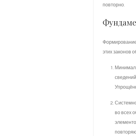
повторно.
Фундаме
Формирование 
этих законов 
Минимали
сведений
Упрощённ
Системно
во всех 
элементо
повторя