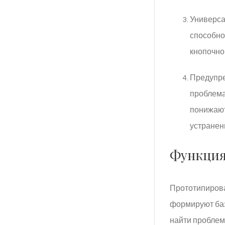
Универса
способно
кнопочно
Предупре
проблема
понижают
устранен
Функция
Прототипирова
формируют баз
найти проблем