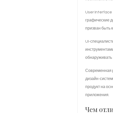
User Interfac
графические д
призван быть 
UI-специалист
инструментами
обнаруживать 
Современная р
дизайн-систем
продукт на ос
приложения.
Чем отли