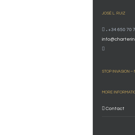
JOSÉ L. RUIZ
.
+34 650 70 7
info@charterin
STOP INVASION –
MORE INFORMATI
Contact