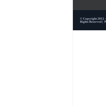
© Copyright 2012 
Rights Reserved |