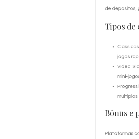
de depósitos, 
Tipos de 
Clássicos
jogos ráp
Vídeo: S
mini-jogo
Progressi
múltiplas
Bônus e 
Plataformas co