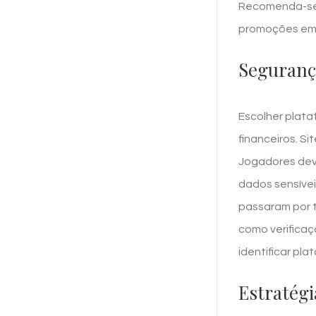
Recomenda-se v
promoções em 
Segurança
Escolher plata
financeiros. Si
Jogadores dev
dados sensíveis
passaram por t
como verificaç
identificar pl
Estratégi