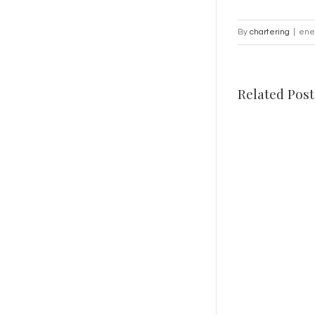
By
chartering
|
ene
Related Post