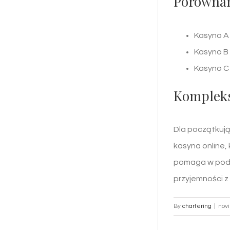
Porównan
Kasyno A 
Kasyno B 
Kasyno C 
Kompleks
Dla początkują
kasyna online,
pomaga w podej
przyjemności z 
By
chartering
|
nov