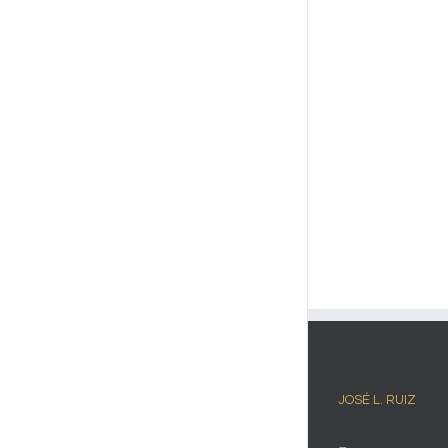
JOSÉ L. RUIZ