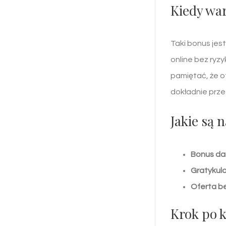
Kiedy war
Taki bonus jes
online bez ryzy
pamiętać, że o
dokładnie prze
Jakie są
Bonus d
Gratykula
Oferta b
Krok po k