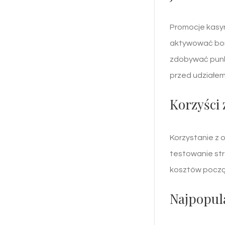
Promocje kasyn
aktywować bonu
zdobywać punkt
przed udziałem
Korzyści 
Korzystanie z 
testowanie str
kosztów począt
Najpopul