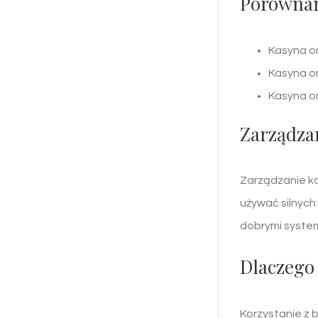
Porównan
Kasyna on
Kasyna on
Kasyna on
Zarządza
Zarządzanie ko
używać silnych 
dobrymi syste
Dlaczego
Korzystanie z 