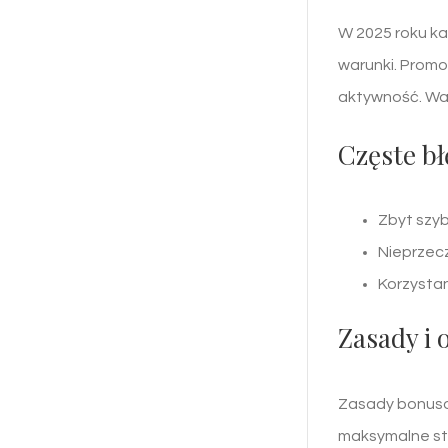
W 2025 roku ka
warunki. Promo
aktywność. War
Częste bł
Zbyt szyb
Nieprzecz
Korzystan
Zasady i
Zasady bonuso
maksymalne sta