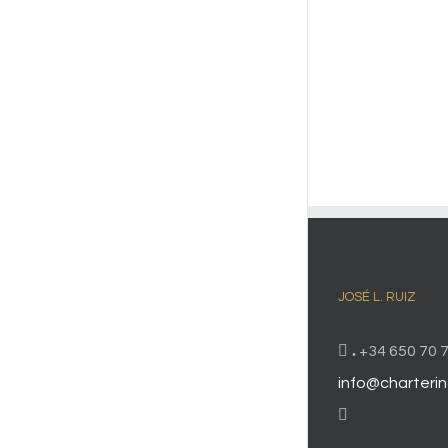
JOSÉ L. RUIZ
.
+34 650 70 7
info@charterin