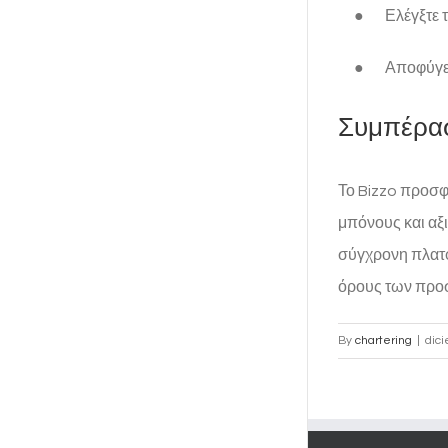
● Ελέγξτε τη
● Αποφύγετε 
Συμπέρα
Το Bizzo προσφ
μπόνους και αξ
σύγχρονη πλατφό
όρους των προσ
By
chartering
|
dic