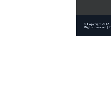
© Copyright 2012 
Rights Reserved |