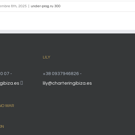
iembre 8th, 2025
|
under-prog.ru 300
LILY
0 07 -
+38 0937946826 -
gibiza.es
lily@charteringibiza.es
 NO WAR
ON