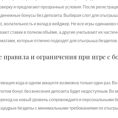
оверку и предлагают прозрачные условия. После регистраци
денежные бонусы без депозита. Выбирая слот для отыгрыша
у), волатильность и вклад в вейджер. Не все игры одинаков
вают ставки в полном объёме, а другие учитывают их части
матами, которые отлично подходят для отыгрыша бездепов.
 правила и ограничения при игре с б
ивация кода в одном аккаунте возможна только один раз. Во-
 потом бонус без внесения депозита будет недоступным. Во
ереход на новый уровень сопровождается персональными бон
е щедрые бездепы с минимальными требованиями по отыгр