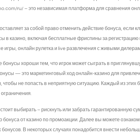
no.com/ru/ – это независимая платформа для сравнения онл
 оставляет за собой право отменить действие бонуса, если 
сы в казино, включая бесплатные фриспины за регистрацию 
 игры, онлайн рулетка и live развлечения с живыми дилерам
 бонусы хороши тем, что игрок может сыграть в приглянувшу
бонусы — это маркетинговый ход онлайн-казино для привлеч
, чтобы не попасть в неприятную ситуацию. Каждый из этих
 ограничения.
 стоит выбирать – рискнуть или забрать гарантированную су
о бонуса от казино по промоакции. Далее вы можете ознако
 бонусов. В некоторых случаях понадобится внести неболь