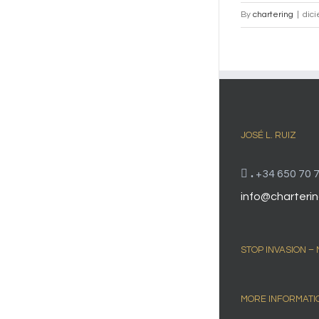
By
chartering
|
dic
JOSÉ L. RUIZ
.
+34 650 70 7
info@charterin
STOP INVASION –
MORE INFORMATI