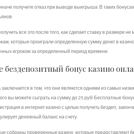
иначе получите отказ при выводе выигрыша. В таких бонуса
ъянов.
олучить все это после того, как сделает ставку в размере н
кам, которые проиграли определенную сумму денег в казино
енных игроком за определенный период времени.
е бездепозитный бонус казино онл
 заключается в том, что они являются одними из самых низк
ого вы можете сыграть на сумму до 25 руб! Бесплатные бонус
страция в интернет казино с целью получить бездеп, законч
нулирует денежный баланс на счету.
ице собраны проверенные казино, которые предоставляют 