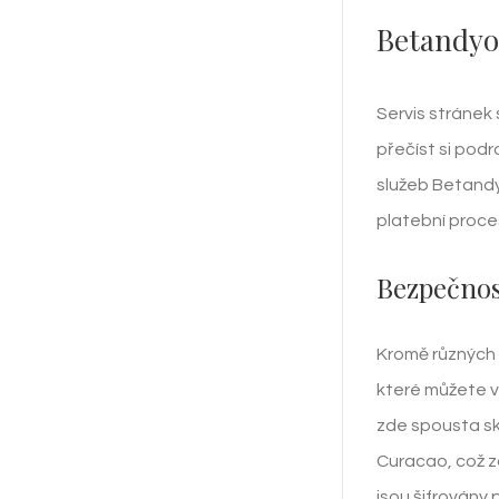
Betandyo
Servis stránek
přečíst si pod
služeb Betand
platební proces
Bezpečnos
Kromě různých 
které můžete v
zde spousta sk
Curacao, což z
jsou šifrovány