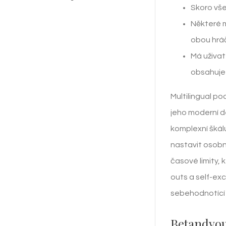
Skoro vše
Některé m
obou hrá
Má uživat
obsahuje 
Multilingual po
jeho moderní de
komplexní škálu
nastavit osobní
časové limity, k
outs a self-exc
sebehodnotící t
Betandyou