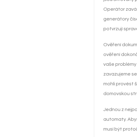
Operátor zavád
generátory čís
potvrzují sprav
Ověření dokumen
ověření dokonč
vaše problémy 
zavazujeme se 
mohli provést 
domovskou str
Jednou z nejpo
automaty. Abys
musí být proto