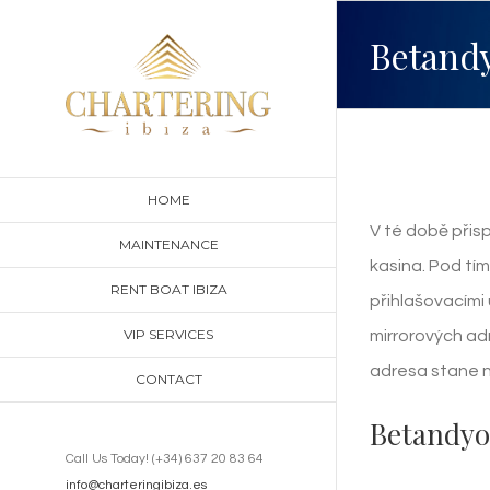
Skip
Betand
to
content
HOME
V té době přisp
MAINTENANCE
kasina. Pod tím
RENT BOAT IBIZA
přihlašovacími 
VIP SERVICES
mirrorových ad
adresa stane 
CONTACT
Betandyo
Call Us Today! (+34) 637 20 83 64
info@charteringibiza.es