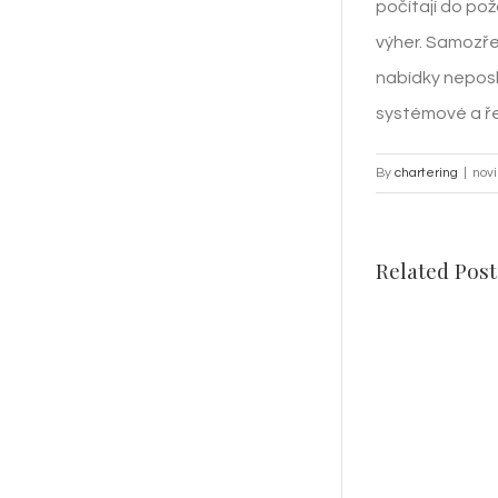
počítají do po
výher. Samozře
nabídky neposk
systémové a ře
By
chartering
|
nov
Related Post