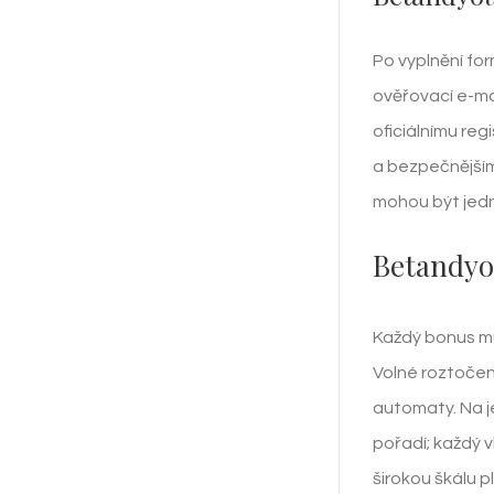
Po vyplnění fo
ověřovací e-ma
oficiálnímu reg
a bezpečnějším
mohou být jedn
Betandyo
Každý bonus mu
Volné roztočen
automaty. Na j
pořadí; každý 
širokou škálu 