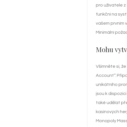
pro uživatele 
funkční na sys
vašem prvním v
Minimální požad
Mohu vytv
Všimněte si, že
Account“. Přip
unikátního pro
jsou k dispozic
také udělat př
kasinových her
Monopoly Massiv