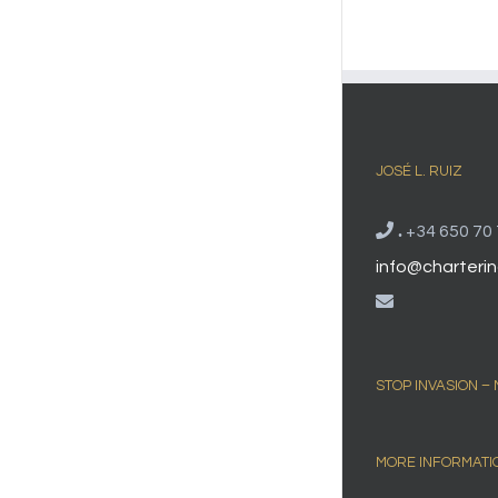
JOSÉ L. RUIZ
.
+34 650 70 
info@charterin
STOP INVASION –
MORE INFORMATI