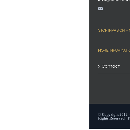
STOP INVASION –
MORE INFORMATI
Contact
© Copyright 2012 
Rights Reserved |