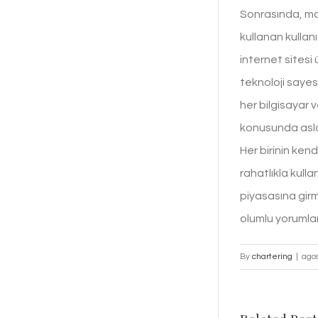
Sonrasında, mob
kullanan kulla
internet sitesi
teknoloji saye
her bilgisayar 
konusunda asla 
Her birinin kend
rahatlıkla kull
piyasasına girm
olumlu yorumlar
By
chartering
|
agos