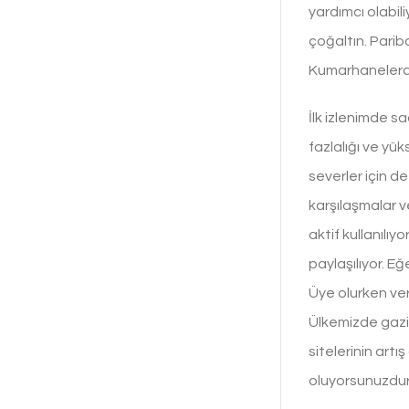
yardımcı olabili
çoğaltın. Parib
Kumarhanelerd
İlk izlenimde s
fazlalığı ve yü
severler için de
karşılaşmalar 
aktif kullanılıy
paylaşılıyor. Eğ
Üye olurken ver
Ülkemizde gazi
sitelerinin artı
oluyorsunuzdur