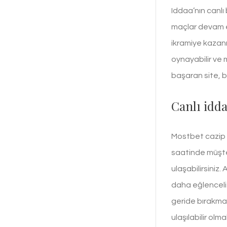
Iddaa’nın canlı 
maçlar devam ed
ikramiye kazanm
oynayabilir ve 
başaran site, b
Canlı idd
Mostbet cazip il
saatinde müşter
ulaşabilirsiniz
daha eğlenceli 
geride bırakma
ulaşılabilir ol