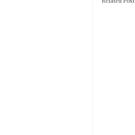
Related Post