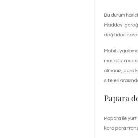
Bu durum haricin
Maddesi gereği
değil idari par
Mobil uygulama 
masaüstü versi
olmanız, para k
siteleri arasında
Papara de
Papara ile yurt 
kara para trans