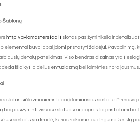
i.
o Šablonų
ers
http://aviamastersfaq.lt
slotas pasižymi tikslia ir detalizu
jo elementai buvo labai įdomi pristatyti žaidėjui. Pavadinimą, 
arbiausių detalų pateikimas. Viso bendras dizainas yra tiesiogin
padeda išlaikyti didelius entuziazmą bei laimėties noro jausmus.
ai
rs slotas siūlo žmoniems labai įdomiausias simbole. Pirmasis pa
 bei pasižyminti visuose slotuose ir paprastai pristatomi be t
sėjusi simbolis yra kraitė, kurios reikiami naudingumo ženklą pas