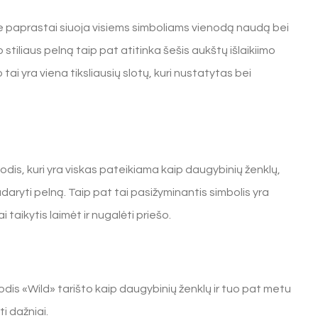
rie paprastai siuoja visiems simboliams vienodą naudą bei
 stiliaus pelną taip pat atitinka šešis aukštų išlaikiimo
tai yra viena tiksliausių slotų, kuri nustatytas bei
Žodis, kuri yra viskas pateikiama kaip daugybinių ženklų,
adaryti pelną. Taip pat tai pasižyminantis simbolis yra
i taikytis laimėt ir nugalėti priešo.
odis «Wild» tarišto kaip daugybinių ženklų ir tuo pat metu
ti dažniai.