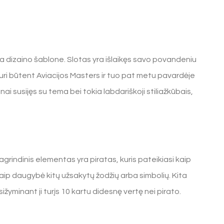
ota dizaino šablone. Slotas yra išlaikęs savo povandeniu
kuri būtent Aviacijos Masters ir tuo pat metu pavardėje
ai susijęs su tema bei tokia labdariškoji stiliažkūbais,
grindinis elementas yra piratas, kuris pateikiasi kaip
aip daugybė kitų užsakytų žodžių arba simbolių. Kita
ižyminant ji turįs 10 kartu didesnę vertę nei pirato.