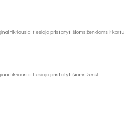
nai tikriausiai tiesiojo pristatyti šioms ženkloms ir kartu
nai tikriausiai tiesiojo pristatyti šioms ženkl