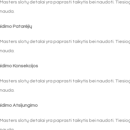
Masters slotų detalai yra paprasti taikytis bei naudoti. Tiesiogi
 nauda.
idimo Patarėjių
Masters slotų detalai yra paprasti taikytis bei naudoti. Tiesiogi
 nauda.
aidimo Konsekcijos
Masters slotų detalai yra paprasti taikytis bei naudoti. Tiesiogi
 nauda.
aidimo Atsijungimo
Masters slotų detalai yra paprasti taikytis bei naudoti. Tiesiogi
 nauda.