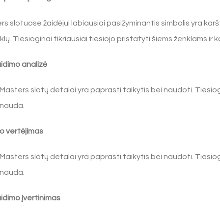
rs slotuose žaidėjui labiausiai pasižyminantis simbolis yra karš
lų. Tiesioginai tikriausiai tiesiojo pristatyti šiems ženklams i
aidimo analizė
Masters slotų detalai yra paprasti taikytis bei naudoti. Tiesiogi
 nauda.
o vertėjimas
Masters slotų detalai yra paprasti taikytis bei naudoti. Tiesiogi
 nauda.
idimo įvertinimas