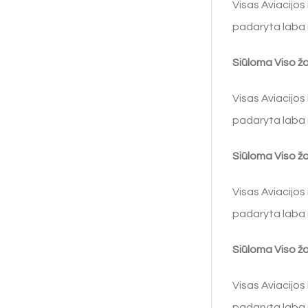
Visas Aviacijos 
padaryta laba
Siūloma Viso ža
Visas Aviacijos 
padaryta laba
Siūloma Viso ž
Visas Aviacijos 
padaryta laba
Siūloma Viso ž
Visas Aviacijos 
padaryta laba