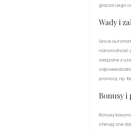
gracza i jego 
Wady i za
Gra w automaty
różnorodność g
związane z uza
odpowiedzialni
promocji, np.
t
Bonusy i
Bonusy kasynow
oferują one da