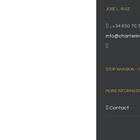
JOSÉ L. RUIZ
.
+34 650 70 7
info@charterin
STOP INVASION –
MORE INFORMATI
Contact