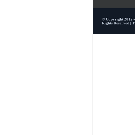
© Copyright 2012 
Rights Reserved |