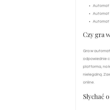
Automat 
Automat 
Automat „
Czy gra w
Gra w automaty
odpowiednie ce
platforma, na 
nielegalną. Za
online.
Słychać o