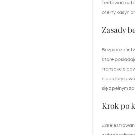
testować autom
oferty kasyn o
Zasady b
Bezpieczeństwo
które posiadaj
transakcje po
nieautoryzowa
się z pełnym z
Krok po k
Zarejestrowanie