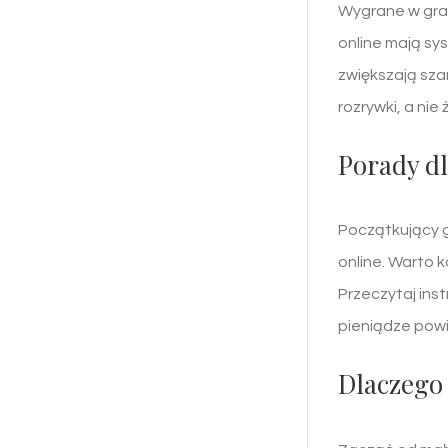
Wygrane w grac
online mają sy
zwiększają sza
rozrywki, a ni
Porady dl
Początkujący g
online. Warto 
Przeczytaj ins
pieniądze powi
Dlaczego