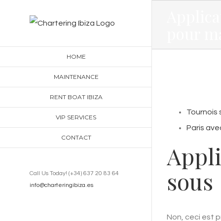
Skip
Applica
to
pour ma
content
HOME
MAINTENANCE
RENT BOAT IBIZA
Tournois 
VIP SERVICES
Paris av
CONTACT
Appli
sous
Call Us Today! (+34) 637 20 83 64
info@charteringibiza.es
Non, ceci est p