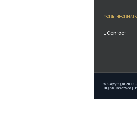
MORE INFORMATI
Contact
© Copyright 2012 
Rights Reserved |