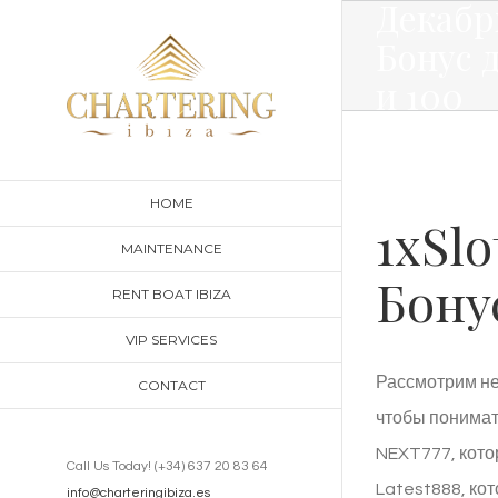
Декабр
Skip
Бонус д
to
и 100
content
FSпро
1xslots
HOME
1xSl
MAINTENANCE
Бону
RENT BOAT IBIZA
VIP SERVICES
Рассмотрим не
CONTACT
чтобы понимат
NEXT777, кото
Call Us Today! (+34) 637 20 83 64
Latest888, ко
info@charteringibiza.es