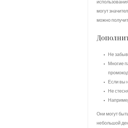
использования
могут значите
можно получит
Дополнит
Не забыв
Многие п
промокод
Если вы 
Не стесн
Например
Они могут быт
небольшой ден