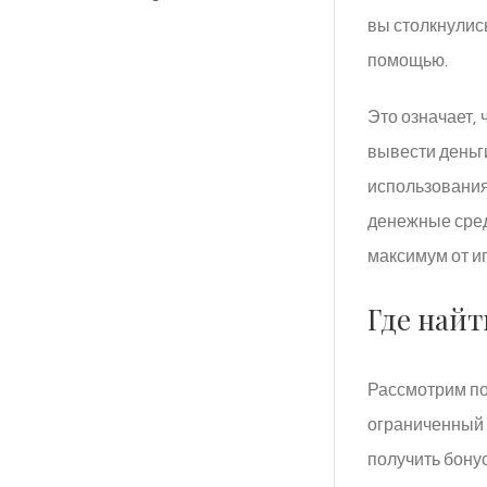
вы столкнулис
помощью.
Это означает,
вывести деньги
использования
денежные сред
максимум от и
Где найт
Рассмотрим по
ограниченный 
получить бону