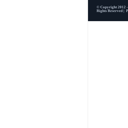
© Copyright 2012 
Rights Reserved |