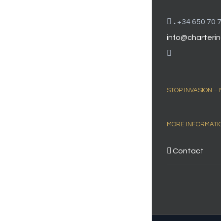
.
+34 650 70 7
info@charterin
STOP INVASION –
MORE INFORMATI
Contact